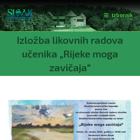
Izbornik
Preskoči
Izložba likovnih radova
na
sadržaj
učenika „Rijeke moga
zavičaja“