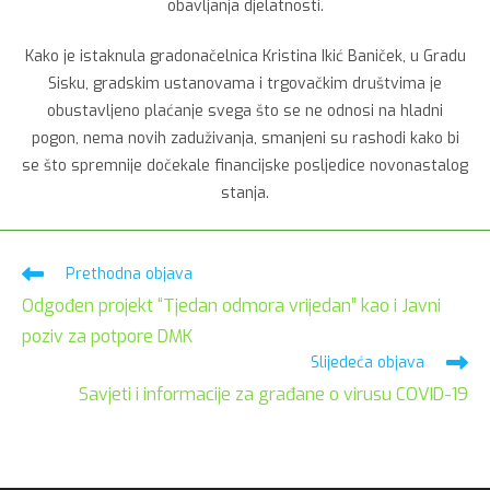
obavljanja djelatnosti.
Kako je istaknula gradonačelnica Kristina Ikić Baniček, u Gradu
Sisku, gradskim ustanovama i trgovačkim društvima je
obustavljeno plaćanje svega što se ne odnosi na hladni
pogon, nema novih zaduživanja, smanjeni su rashodi kako bi
se što spremnije dočekale financijske posljedice novonastalog
stanja.
Pročitaj
Prethodna objava
više
Odgođen projekt “Tjedan odmora vrijedan” kao i Javni
članaka
poziv za potpore DMK
Slijedeća objava
Savjeti i informacije za građane o virusu COVID-19