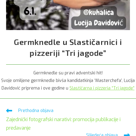
Germknedle u Slastičarnici i
pizzeriji “Tri jagode”
Germknedle su pravi adventski hit!
Svoje omiljene germknedle bivša kandidatkinja ‘Masterchefa’, Lucija
Davidović priprema i ove godine u
Slastičarna i pizzeria “Tri jagode”
Pročitaj
Prethodna objava
više
Zajednički fotografski narativi: promocija publikacije i
članaka
predavanje
Slijedeća objava