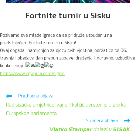
Fortnite turnir u Sisku
Pozivamo sve mlade igrače da se pridruže uzbuđenju na
predstojećem Fortnite turniru u Sisku!
Ovaj događaj, namijenjen za djecu svih vještina, održat će se 06.
travnja i obećava dan prepun zabave, druženja i, naravno, uzbudljive
konkurencije.
https://www.vgwpula.com/signin
Pročitaj
Prethodna objava
više
Rad sisačke umjetnice Ivane Tkalčić uvršten je u Zbirku
članaka
Europskog parlamenta
Slijedeća objava
𝙑𝙡𝙖𝙩𝙠𝙤 𝙎̌𝙩𝙖𝙢𝙥𝙖𝙧 𝘥𝘰𝘭𝘢𝘻𝘪 𝘶 𝙎𝙄𝙎𝘼𝙆