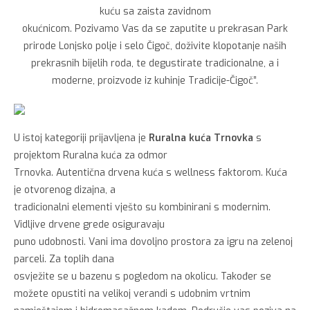
kuću sa zaista zavidnom
okućnicom. Pozivamo Vas da se zaputite u prekrasan Park
prirode Lonjsko polje i selo Čigoč, doživite klopotanje naših
prekrasnih bijelih roda, te degustirate tradicionalne, a i
moderne, proizvode iz kuhinje Tradicije-Čigoč”.
U istoj kategoriji prijavljena je
Ruralna kuća Trnovka
s
projektom Ruralna kuća za odmor
Trnovka. Autentična drvena kuća s wellness faktorom. Kuća
je otvorenog dizajna, a
tradicionalni elementi vješto su kombinirani s modernim.
Vidljive drvene grede osiguravaju
puno udobnosti. Vani ima dovoljno prostora za igru na zelenoj
parceli. Za toplih dana
osvježite se u bazenu s pogledom na okolicu. Također se
možete opustiti na velikoj verandi s udobnim vrtnim