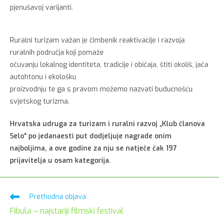
pjenušavoj varijanti.
Ruralni turizam važan je čimbenik reaktivacije i razvoja
ruralnih područja koji pomaže
očuvanju lokalnog identiteta, tradicije i običaja, štiti okoliš, jača
autohtonu i ekološku
proizvodnju te ga s pravom možemo nazvati budućnošću
svjetskog turizma.
Hrvatska udruga za turizam i ruralni razvoj „Klub članova
Selo“ po jedanaesti put dodjeljuje
nagrade onim
najboljima, a ove godine za nju se natječe čak 197
prijavitelja u osam
kategorija.
Pročitaj
Prethodna objava
više
Fibula – najstariji filmski festival
članaka