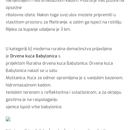
namještajem i hidromasažnom kadom. Područje vas poziva na
opsežne
ribolovne izlete. Nakon toga svoj ulov možete pripremiti u
vlastitom prostoru za filetiranje, a zatim ga ispeći na roštilju.
Rijeka za kupanje udaljena je 3 km.
U kategoriji b) moderna ruralna domaćinstva prijavljena
je
Drvena kuća Babylonica
s
projektom Ruralna drvena kuća Babylonica. Drvena kuća
Babylonica nalazi se u selu
Moštanica. Kuća za odmor opremljena je s vanjskim bazenom,
hidromasažnom kadom,
teniskim terenom s reflektorima i svlačionicom, a za okrjepu
gostima je na raspolaganju
sjenica ispod vrbe babylonice.