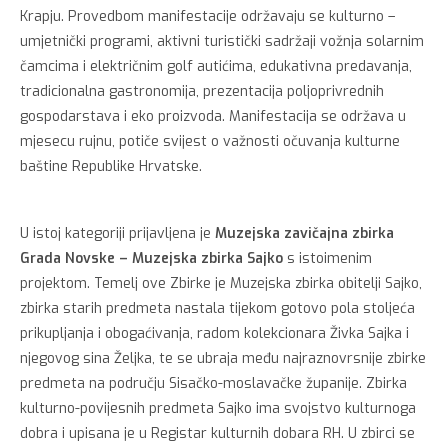
Krapju. Provedbom manifestacije održavaju se kulturno –
umjetnički programi, aktivni turistički sadržaji vožnja solarnim
čamcima i električnim golf autićima, edukativna predavanja,
tradicionalna gastronomija, prezentacija poljoprivrednih
gospodarstava i eko proizvoda. Manifestacija se održava u
mjesecu rujnu, potiče svijest o važnosti očuvanja kulturne
baštine Republike Hrvatske.
U istoj kategoriji prijavljena je
Muzejska zavičajna zbirka
Grada Novske – Muzejska zbirka
Sajko
s istoimenim
projektom. Temelj ove Zbirke je Muzejska zbirka obitelji Sajko,
zbirka starih predmeta nastala tijekom gotovo pola stoljeća
prikupljanja i obogaćivanja, radom kolekcionara Živka Sajka i
njegovog sina Željka, te se ubraja među najraznovrsnije zbirke
predmeta na području Sisačko-moslavačke županije. Zbirka
kulturno-povijesnih predmeta Sajko ima svojstvo kulturnoga
dobra i upisana je u Registar kulturnih dobara RH. U zbirci se