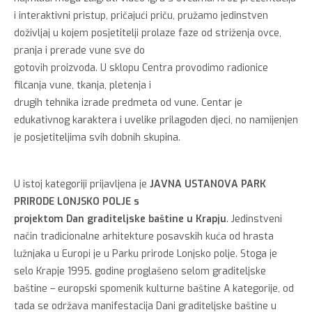
i interaktivni pristup, pričajući priču, pružamo jedinstven
doživljaj u kojem posjetitelji prolaze faze od striženja ovce,
pranja i prerade vune sve do
gotovih proizvoda. U sklopu Centra provodimo radionice
filcanja vune, tkanja, pletenja i
drugih tehnika izrade predmeta od vune. Centar je
edukativnog karaktera i uvelike prilagođen djeci, no namijenjen
je posjetiteljima svih dobnih skupina.
U istoj kategoriji prijavljena je
JAVNA USTANOVA PARK
PRIRODE LONJSKO POLJE s
projektom Dan graditeljske baštine u Krapju
. Jedinstveni
način tradicionalne arhitekture posavskih kuća od hrasta
lužnjaka u Europi je u Parku prirode Lonjsko polje. Stoga je
selo Krapje 1995. godine proglašeno selom graditeljske
baštine – europski spomenik kulturne baštine A kategorije, od
tada se održava manifestacija Dani graditeljske baštine u