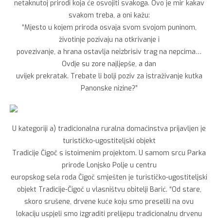
netaknutoj prirodi koja će osvojiti svakoga. Ovo je mir kakav
svakom treba, a oni kažu:
“Mjesto u kojem priroda osvaja svom svojom puninom,
životinje pozivaju na otkrivanje i
povezivanje, a hrana ostavlja neizbrisiv trag na nepcima…
Ovdje su zore najljepše, a dan
uvijek prekratak. Trebate li bolji poziv za istraživanje kutka
Panonske nizine?”
U kategoriji a) tradicionalna ruralna domaćinstva prijavljen je
turističko-ugostiteljski objekt
Tradicije Čigoč s istoimenim projektom. U samom srcu Parka
prirode Lonjsko Polje u centru
europskog sela roda Čigoč smješten je turističko-ugostiteljski
objekt Tradicije-Čigoč u vlasništvu obitelji Barić. “Od stare,
skoro srušene, drvene kuće koju smo preselili na ovu
lokaciju uspjeli smo izgraditi prelijepu tradicionalnu drvenu