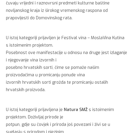
čuvaju vrijedni i raznovrsni predmeti kulturne baštine
novljanskog kraja iz širokog vremenskog raspona od
prapovijesti do Domovinskog rata.
U istoj kategoriji prijavljen je Festival vina – MoslaVina Kutina
s istoimenim projektom.
Posebnost ove manifestacije u odnosu na druge jest izlaganje
i njegovanje vina izvornih i
posebno hrvatskih sorti, čime se pomaže našim
proizvođačima u promicanju ponude vina
izvornih hrvatskih sorti grožđa te promicanju ostalih
hrvatskih proizvoda.
U istoj kategoriji prijavljena je
Natura SMŽ
s istoimenim
projektom. Doživljaj prirode je
potpun, gdje su čovjek i priroda još povezani i živi se u
suglasju s prirodom i njezinim