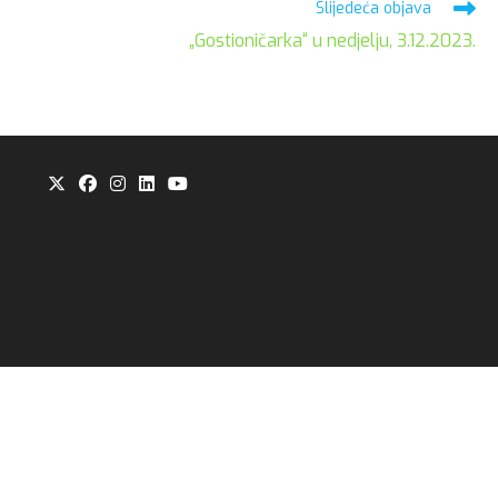
Slijedeća objava
„Gostioničarka“ u nedjelju, 3.12.2023.