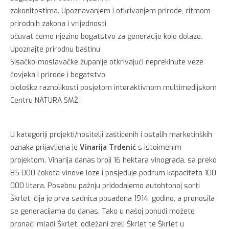
zakonitostima. Upoznavanjem i otkrivanjem prirode, ritmom
prirodnih zakona i vrijednosti
očuvat ćemo njezino bogatstvo za generacije koje dolaze.
Upoznajte prirodnu baštinu
Sisačko-moslavačke županije otkrivajući neprekinute veze
čovjeka i prirode i bogatstvo
biološke raznolikosti posjetom interaktivnom multimedijskom
Centru NATURA SMŽ.
U kategoriji projekti/nositelji zaštićenih i ostalih marketinških
oznaka prijavljena je
Vinarija
Trdenić
s istoimenim
projektom. Vinarija danas broji 16 hektara vinograda, sa preko
85 000 čokota vinove loze i posjeduje podrum kapaciteta 100
000 litara. Posebnu pažnju pridodajemo autohtonoj sorti
Škrlet, čija je prva sadnica posađena 1914. godine, a prenosila
se generacijama do danas. Tako u našoj ponudi možete
pronaći mladi Škrlet, odležani zreli Škrlet te Škrlet u