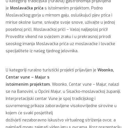
U kategoriji tradicijska (ruralna) gastronomija prijavljena
je
Moslavačka priča
s istoimenim projektom. Podno
Moslavačkog gorja u mirnom gaju, osluškujući pjev ptica i
mirise okolne šume, snivajte svoje snove, uživajte u jednoj
posebnoj priči, Moslavačkoj priči – Vašoj najljepšoj priči!
Provedite vikend na svježem zraku i u prekrasnoj prirodi
seoskog imanja Moslavačka priča uz moslavačke i lovačke
specijalitete iz našeg tjednog jelovnika.
U kategoriji ruralno turistički projekti prijavljen je
Woonko,
Centar vune – Majur s
istoimenim projektom
. Woonko, Centar vune – Majur, nalazi
se na Banovini, u Općini Majur, u Sisačko-moslavačkoj županiji.
Interpretacijski centar Vune je spoj tradicijskog i
suvremenog prikaza zaboravljene visokovrijedne sirovine u
kojem će svaki posjetitelj
doživjeti nezaboravno iskustvo virtualnog striženja ovce, a
najmlađi mogu zaigrati video igru s ovcama. Kroz prezentaciju