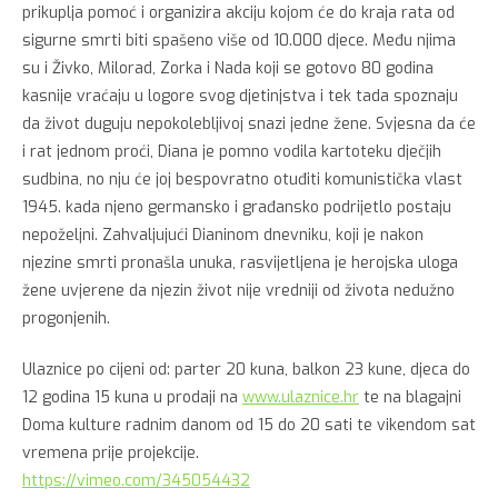
prikuplja pomoć i organizira akciju kojom će do kraja rata od
sigurne smrti biti spašeno više od 10.000 djece. Među njima
su i Živko, Milorad, Zorka i Nada koji se gotovo 80 godina
kasnije vraćaju u logore svog djetinjstva i tek tada spoznaju
da život duguju nepokolebljivoj snazi jedne žene. Svjesna da će
i rat jednom proći, Diana je pomno vodila kartoteku dječjih
sudbina, no nju će joj bespovratno otuđiti komunistička vlast
1945. kada njeno germansko i građansko podrijetlo postaju
nepoželjni. Zahvaljujući Dianinom dnevniku, koji je nakon
njezine smrti pronašla unuka, rasvijetljena je herojska uloga
žene uvjerene da njezin život nije vredniji od života nedužno
progonjenih.
Ulaznice po cijeni od: parter 20 kuna, balkon 23 kune, djeca do
12 godina 15 kuna u prodaji na
www.ulaznice.hr
te na blagajni
Doma kulture radnim danom od 15 do 20 sati te vikendom sat
vremena prije projekcije.
https://vimeo.com/345054432