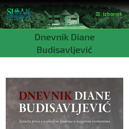
Izbornik
Preskoči
Dnevnik Diane
na
sadržaj
Budisavljević