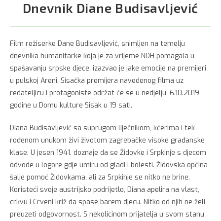
Dnevnik Diane Budisavljević
Film režiserke Dane Budisavljević, snimljen na temelju
dnevnika humanitarke koja je za vrijeme NDH pomagala u
spašavanju srpske djece, izazvao je jake emocije na premijeri
u pulskoj Areni. Sisačka premijera navedenog filma uz
redateljicu i protagoniste održat će se u nedjelju, 6.10.2019.
godine u Domu kulture Sisak u 19 sati.
Diana Budisavljević sa suprugom liječnikom, kćerima i tek
rođenom unukom živi životom zagrebačke visoke građanske
klase. U jesen 1941. doznaje da se Žid
ovke i Srpkinje s djecom
odvode u logore gdje umiru od gladi i bolesti. Židovska općina
šalje pomoć Židovkama, ali za Srpkinje se nitko ne brine.
Koristeći svoje austrijsko podrijetlo, Diana apelira na vlast,
crkvu i Crveni križ da spase barem djecu. Nitko od njih ne želi
preuzeti odgovornost. S nekolicinom prijatelja u svom stanu