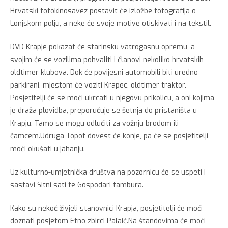
Hrvatski fotokinosavez postavit će izložbe fotografija o
Lonjskom polju, a neke će svoje motive otiskivati i na tekstil.
DVD Krapje pokazat će starinsku vatrogasnu opremu, a
svojim će se vozilima pohvaliti i članovi nekoliko hrvatskih
oldtimer klubova. Dok će povijesni automobili biti uredno
parkirani, mjestom će voziti Krapec, oldtimer traktor.
Posjetitelji će se moći ukrcati u njegovu prikolicu, a oni kojima
je draža plovidba, preporučuje se šetnja do pristaništa u
Krapju. Tamo se mogu odlučiti za vožnju brodom ili
čamcem.Udruga Topot dovest će konje, pa će se posjetitelji
moći okušati u jahanju.
Uz kulturno-umjetnička društva na pozornicu će se uspeti i
sastavi Sitni sati te Gospodari tambura.
Kako su nekoć živjeli stanovnici Krapja, posjetitelji će moći
doznati posjetom Etno zbirci Palaić.Na štandovima će moći