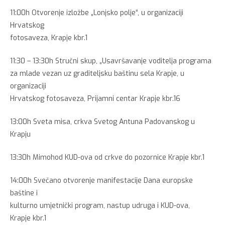
11:00h Otvorenje izložbe „Lonjsko polje“, u organizaciji
Hrvatskog
fotosaveza, Krapje kbr.1
11:30 – 13:30h Stručni skup, „Usavršavanje voditelja programa
za mlade vezan uz graditeljsku baštinu sela Krapje, u
organizaciji
Hrvatskog fotosaveza, Prijamni centar Krapje kbr.16
13:00h Sveta misa, crkva Svetog Antuna Padovanskog u
Krapju
13:30h Mimohod KUD-ova od crkve do pozornice Krapje kbr.1
14:00h Svečano otvorenje manifestacije Dana europske
baštine i
kulturno umjetnički program, nastup udruga i KUD-ova,
Krapje kbr.1