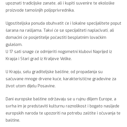
upoznati tradicijske zanate, ali i kupiti suvenire te ekološke
proizvode tamošnjih poljoprivrednika.
Ugostiteljska ponuda obuhvatit će i lokalne specijalitete poput
šarana na rašljama. Takvi će se specijaliteti naplaćivati, ali
domaćini će posjetitelje počastiti besplatnim lovačkim
gulašom.
U 17 sati snage će odmjeriti nogometni klubovi Naprijed iz
Krapja i Stari grad iz Kraljeve Velike.
U Krapju, selu graditeljske baštine, od propadanja su
sačuvane mnoge drvene kuće, karakteristične građevine za
život utom dijelu Posavine.
Dani europske baštine održavaju se u rujnu diljem Europe, a
svrha im je predstaviti kulturnu raznolikost i bogato nasljeđe
europskih naroda te upozoriti na potrebu zaštite i očuvanja te
baštine.