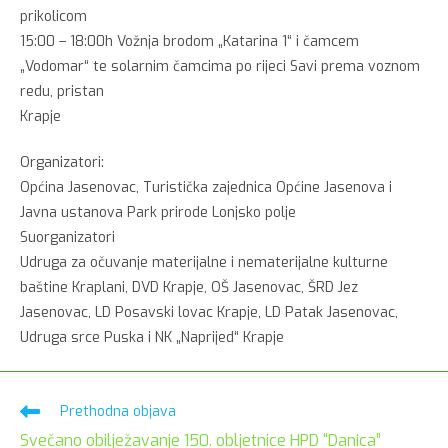
prikolicom
15:00 – 18:00h Vožnja brodom „Katarina 1“ i čamcem
„Vodomar“ te solarnim čamcima po rijeci Savi prema voznom
redu, pristan
Krapje
Organizatori:
Općina Jasenovac, Turistička zajednica Općine Jasenova i
Javna ustanova Park prirode Lonjsko polje
Suorganizatori
Udruga za očuvanje materijalne i nematerijalne kulturne
baštine Kraplani, DVD Krapje, OŠ Jasenovac, ŠRD Jez
Jasenovac, LD Posavski lovac Krapje, LD Patak Jasenovac,
Udruga srce Puska i NK „Naprijed“ Krapje
Pročitaj
Prethodna objava
više
Svečano obilježavanje 150. obljetnice HPD “Danica”