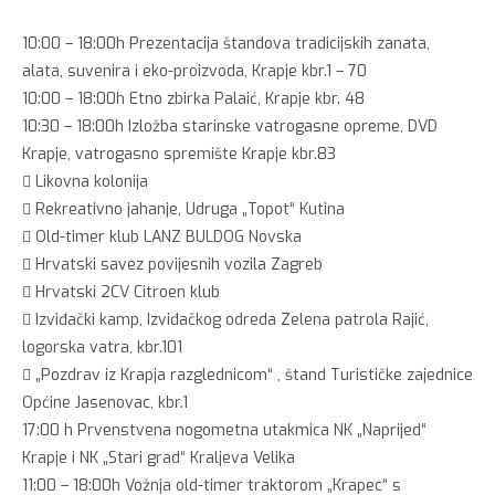
10:00 – 18:00h Prezentacija štandova tradicijskih zanata,
alata, suvenira i eko-proizvoda, Krapje kbr.1 – 70
10:00 – 18:00h Etno zbirka Palaić, Krapje kbr. 48
10:30 – 18:00h Izložba starinske vatrogasne opreme, DVD
Krapje, vatrogasno spremište Krapje kbr.83
 Likovna kolonija
 Rekreativno jahanje, Udruga „Topot“ Kutina
 Old-timer klub LANZ BULDOG Novska
 Hrvatski savez povijesnih vozila Zagreb
 Hrvatski 2CV Citroen klub
 Izviđački kamp, Izviđačkog odreda Zelena patrola Rajić,
logorska vatra, kbr.101
 „Pozdrav iz Krapja razglednicom“ , štand Turističke zajednice
Općine Jasenovac, kbr.1
17:00 h Prvenstvena nogometna utakmica NK „Naprijed“
Krapje i NK „Stari grad“ Kraljeva Velika
11:00 – 18:00h Vožnja old-timer traktorom „Krapec“ s