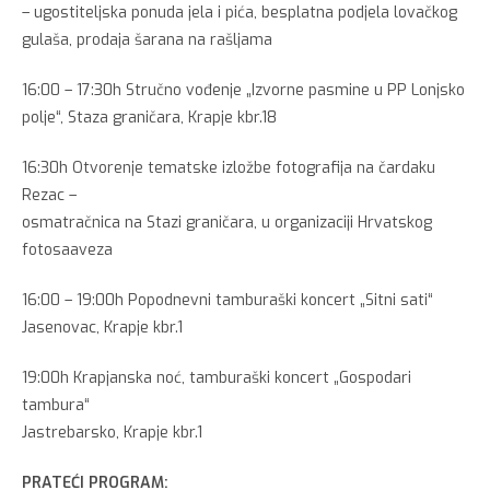
– ugostiteljska ponuda jela i pića, besplatna podjela lovačkog
gulaša, prodaja šarana na rašljama
16:00 – 17:30h Stručno vođenje „Izvorne pasmine u PP Lonjsko
polje“, Staza graničara, Krapje kbr.18
16:30h Otvorenje tematske izložbe fotografija na čardaku
Rezac –
osmatračnica na Stazi graničara, u organizaciji Hrvatskog
fotosaaveza
16:00 – 19:00h Popodnevni tamburaški koncert „Sitni sati“
Jasenovac, Krapje kbr.1
19:00h Krapjanska noć, tamburaški koncert „Gospodari
tambura“
Jastrebarsko, Krapje kbr.1
PRATEĆI PROGRAM: