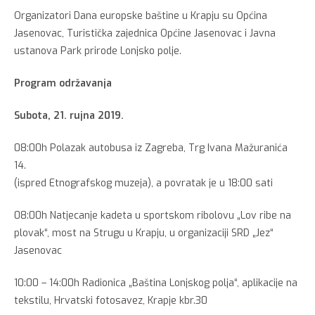
Organizatori Dana europske baštine u Krapju su Općina
Jasenovac, Turistička zajednica Općine Jasenovac i Javna
ustanova Park prirode Lonjsko polje.
Program održavanja
Subota, 21. rujna 2019.
08:00h Polazak autobusa iz Zagreba, Trg Ivana Mažuranića
14.
(ispred Etnografskog muzeja), a povratak je u 18:00 sati
08:00h Natjecanje kadeta u sportskom ribolovu „Lov ribe na
plovak“, most na Strugu u Krapju, u organizaciji SRD „Jez“
Jasenovac
10:00 – 14:00h Radionica „Baština Lonjskog polja“, aplikacije na
tekstilu, Hrvatski fotosavez, Krapje kbr.30