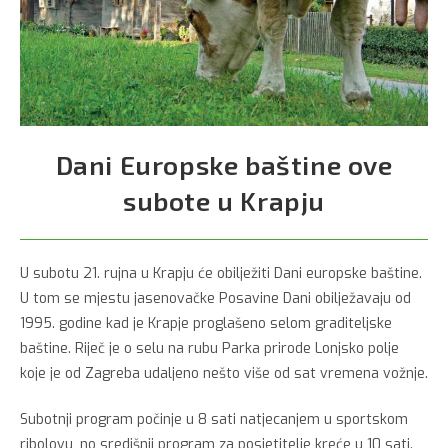
Dani Europske baštine ove
subote u Krapju
U subotu 21. rujna u Krapju će obilježiti Dani europske baštine.
U tom se mjestu jasenovačke Posavine Dani obilježavaju od
1995. godine kad je Krapje proglašeno selom graditeljske
baštine. Riječ je o selu na rubu Parka prirode Lonjsko polje
koje je od Zagreba udaljeno nešto više od sat vremena vožnje.
Subotnji program počinje u 8 sati natjecanjem u sportskom
ribolovu, no središnji program za posjetitelje kreće u 10 sati.