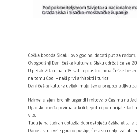
Češka beseda Sisak i ove godine, deseti put za redom, 
Ovogodišnji Dani češke kulture u Sisku održat će se 20. 
U petak 20. rujna u 19 sati u prostorijama Češke bes
na temu Česi – naši prvi arhitekti i turisti.
Dani češke kulture uvijek imaju temu prepoznatljivu za 
Naime, u sjeni brojnih legendi i mitova o Česima na Ja
Ugarske među prvima otkrili ljepotu i potencijale Jadrana 
vile.
Tada je na Jadran dolazila dobrostojeća češka elita, a 
Danas, sto i više godina poslije, Česi su i dalje zaljubl