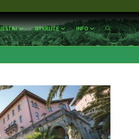
JEŠTAJ
OTKRIJTE
INFO
Uključi/isključi
Pretragu
Web-
Stranice