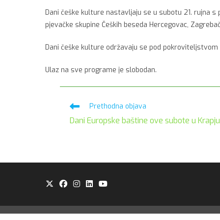
Dani češke kulture nastavljaju se u subotu 21. rujna s 
pjevačke skupine Čeških beseda Hercegovac, Zagrebačke
Dani češke kulture održavaju se pod pokroviteljstvom 
Ulaz na sve programe je slobodan.
Pročitaj
Prethodna objava
više
Dani Europske baštine ove subote u Krapju
članaka