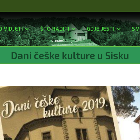
O VIDJETI
ŠTO RADITI
GDJE JESTI
SM
Dani češke kulture u Sisku