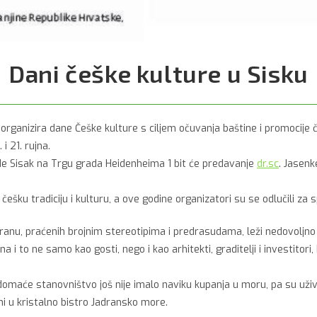
Dani češke kulture u Sisku
organizira dane Češke kulture s ciljem očuvanja baštine i promocije 
i 21. rujna.
ede Sisak na Trgu grada Heidenheima 1 bit će predavanje
dr.sc
. Jasenk
češku tradiciju i kulturu, a ove godine organizatori su se odlučili za
dranu, praćenih brojnim stereotipima i predrasudama, leži nedovoljno
i to ne samo kao gosti, nego i kao arhitekti, graditelji i investitori, ko
domaće stanovništvo još nije imalo naviku kupanja u moru, pa su uživan
jeni u kristalno bistro Jadransko more.