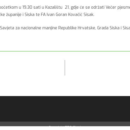
početkom u 19.30 sati u Kazalištu 21, gdje će se održati Večer pjesme 
 županije i Siska te FA Ivan Goran Kovačić Sisak.
Savjeta za nacionalne manjine Republike Hrvatske, Grada Siska i Si
Copyright-TZG-Sisak