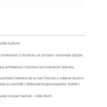
češke kulture.
e Kranjčević iz Instituta za turizam i otvorenje izložbe
 spoj arhitekture i turizma na hrvatskom Jadranu.
 poznata činjenica da su baš Česi još u vrijeme Austro-
ji su osmislili i oblikovali brojna kupališta, hotele i
je na plaži nazvali – češki život.