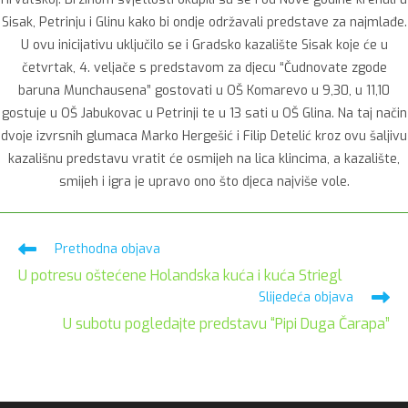
Sisak, Petrinju i Glinu kako bi ondje održavali predstave za najmlađe.
U ovu inicijativu uključilo se i Gradsko kazalište Sisak koje će u
četvrtak, 4. veljače s predstavom za djecu “Čudnovate zgode
baruna Munchausena” gostovati u OŠ Komarevo u 9,30, u 11,10
gostuje u OŠ Jabukovac u Petrinji te u 13 sati u OŠ Glina. Na taj način
dvoje izvrsnih glumaca Marko Hergešić i Filip Detelić kroz ovu šaljivu
kazališnu predstavu vratit će osmijeh na lica klincima, a kazalište,
smijeh i igra je upravo ono što djeca najviše vole.
Pročitaj
Prethodna objava
više
U potresu oštećene Holandska kuća i kuća Striegl
članaka
Slijedeća objava
U subotu pogledajte predstavu “Pipi Duga Čarapa”