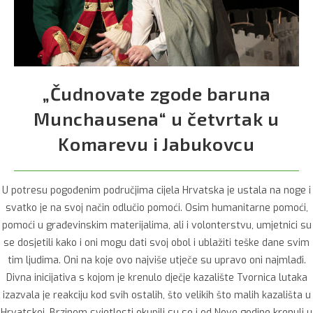
„Čudnovate zgode baruna
Munchausena“ u četvrtak u
Komarevu i Jabukovcu
U potresu pogođenim područjima cijela Hrvatska je ustala na noge i
svatko je na svoj način odlučio pomoći. Osim humanitarne pomoći,
pomoći u građevinskim materijalima, ali i volonterstvu, umjetnici su
se dosjetili kako i oni mogu dati svoj obol i ublažiti teške dane svim
tim ljudima. Oni na koje ovo najviše utječe su upravo oni najmlađi.
Divna inicijativa s kojom je krenulo dječje kazalište Tvornica lutaka
izazvala je reakciju kod svih ostalih, što velikih što malih kazališta u
Hrvatskoj. Brzinom svjetlosti okupili su se i od Nove godine krenuli u