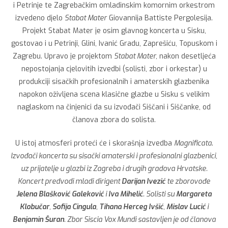
i Petrinje te Zagrebačkim omladinskim komornim orkestrom
izvedeno djelo
Stabat Mater
Giovannija Battiste Pergolesija.
Projekt Stabat Mater je osim glavnog koncerta u Sisku,
gostovao i u Petrinji, Glini, Ivanić Gradu, Zaprešiću, Topuskom i
Zagrebu. Upravo je projektom
Stabat Mater,
nakon desetljeća
nepostojanja cjelovitih izvedbi (solisti, zbor i orkestar) u
produkciji sisačkih profesionalnih i amaterskih glazbenika
napokon oživljena scena klasične glazbe u Sisku s velikim
naglaskom na činjenici da su izvođači Siščani i Siščanke, od
članova zbora do solista.
U istoj atmosferi proteći će i skorašnja izvedba
Magnificata
.
Izvođači koncerta su sisački amaterski i profesionalni glazbenici,
uz prijatelje u glazbi iz Zagreba i drugih gradova Hrvatske.
Koncert predvodi mladi dirigent
Darijan Ivezić
te zborovođe
Jelena Blašković Galeković
i
Iva Mihelić
. Solisti su
Margareta
Klobučar
,
Sofija Cingula
,
Tihana Herceg Ivšić
,
Mislav Lucić
i
Benjamin Šuran
. Zbor Siscia Vox Mundi sastavljen je od članova