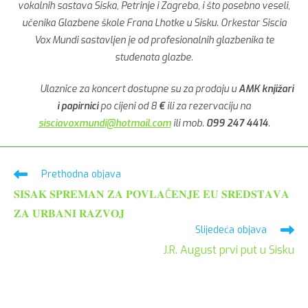
vokalnih sastava Siska, Petrinje i Zagreba, i što posebno veseli,
učenika Glazbene škole Frana Lhotke u Sisku. Orkestar Siscia
Vox Mundi sastavljen je od profesionalnih glazbenika te
studenata glazbe.
Ulaznice za koncert dostupne su za prodaju u
AMK knjižari
i papirnici
po cijeni od 8
€
ili za rezervaciju na
sisciavoxmundi@hotmail.com
ili mob.
099 247 4414
.
Pročitaj
Prethodna objava
više
𝐒𝐈𝐒𝐀𝐊 𝐒𝐏𝐑𝐄𝐌𝐀𝐍 𝐙𝐀 𝐏𝐎𝐕𝐋𝐀Č𝐄𝐍𝐉𝐄 𝐄𝐔 𝐒𝐑𝐄𝐃𝐒𝐓𝐀𝐕𝐀
članaka
𝐙𝐀 𝐔𝐑𝐁𝐀𝐍𝐈 𝐑𝐀𝐙𝐕𝐎𝐉
Slijedeća objava
J.R. August prvi put u Sisku