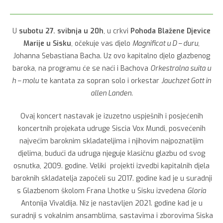
U
subotu 27. svibnja u 20h
, u crkvi
Pohoda Blažene Djevice
Marije u Sisku
, očekuje vas djelo
Magnificat u D – duru
,
Johanna Sebastiana Bacha. Uz ovo kapitalno djelo glazbenog
baroka, na programu će se naći i Bachova
Orkestralna suita u
h – molu
te kantata za sopran solo i orkestar
Jauchzet Gott in
allen Landen.
Ovaj koncert nastavak je izuzetno uspješnih i posjećenih
koncertnih projekata udruge Siscia Vox Mundi, posvećenih
najvećim baroknim skladateljima i njihovim najpoznatijim
djelima, budući da udruga njeguje klasičnu glazbu od svog
osnutka, 2009. godine. Veliki projekti izvedbi kapitalnih djela
baroknih skladatelja započeli su 2017. godine kad je u suradnji
s Glazbenom školom Frana Lhotke u Sisku izvedena
Gloria
Antonija Vivaldija. Niz je nastavljen 2021. godine kad je u
suradnji s vokalnim ansamblima, sastavima i zborovima Siska