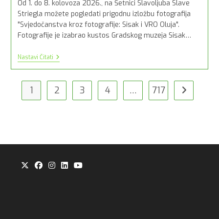
Od 1. do 8. kolovoza 2026., na Šetnici Slavoljuba Slave
Striegla možete pogledati prigodnu izložbu fotografija
"Svjedočanstva kroz fotografije: Sisak i VRO Oluja".
Fotografije je izabrao kustos Gradskog muzeja Sisak…
Izložba
Nastavi Čitati
“Svjedočanstva
Kroz
Fotografije:
Sisak
1
2
3
4
…
717
Idi na slije
I
VRO
Oluja”