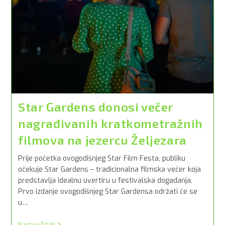
Star Gardens donosi večer
nagrađivanih kratkometražnih
filmova na jezercu Željezara
Prije početka ovogodišnjeg Star Film Festa, publiku
očekuje Star Gardens – tradicionalna filmska večer koja
predstavlja idealnu uvertiru u festivalska događanja.
Prvo izdanje ovogodišnjeg Star Gardensa održati će se
u…
Star