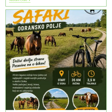
Nastavi Čitati
Gardens
Donosi
Večer
Nagrađivanih
Kratkometražnih
Filmova
Na
Jezercu
Željezara