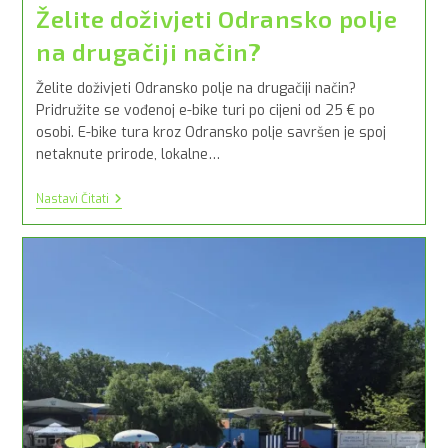
Želite doživjeti Odransko polje
na drugačiji način?
Želite doživjeti Odransko polje na drugačiji način?
Pridružite se vođenoj e-bike turi po cijeni od 25 € po
osobi. E-bike tura kroz Odransko polje savršen je spoj
netaknute prirode, lokalne…
Želite
Nastavi Čitati
Doživjeti
Odransko
Polje
Na
Drugačiji
Način?