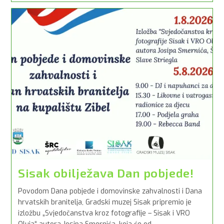
U
Srcu
–
Sretan
Dan
Pobjede
Želi
Vam
Turistička
Zajednica
Grada
Siska!
Sisak obilježava Dan pobjede!
Povodom Dana pobjede i domovinske zahvalnosti i Dana
hrvatskih branitelja, Gradski muzej Sisak pripremio je
izložbu „Svjedočanstva kroz fotografije – Sisak i VRO