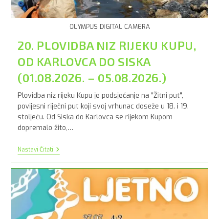
OLYMPUS DIGITAL CAMERA
20. PLOVIDBA NIZ RIJEKU KUPU,
OD KARLOVCA DO SISKA
(01.08.2026. – 05.08.2026.)
Plovidba niz rijeku Kupu je podsjećanje na "Žitni put",
povijesni riječni put koji svoj vrhunac doseže u 18. i 19.
stoljeću. Od Siska do Karlovca se rijekom Kupom
dopremalo žito,…
20.
Nastavi Čitati
PLOVIDBA
NIZ
RIJEKU
KUPU,
OD
KARLOVCA
DO
SISKA