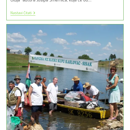
Oluja“ autora Josipa Smernića, koja će od…
Sisak
Nastavi Čitati
Obilježava
Dan
Pobjede!