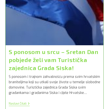
S ponosom u srcu – Sretan Dan
pobjede želi vam Turistička
zajednica Grada Siska!
S ponosom i trajnom zahvalnošću prema svim hrvatskim
braniteljima koji su utkali svoje živote u temelje slobodne
domovine, Turistička zajednica Grada Siska svim
građankama i građanima Siska i cijele Hrvatske…
S
Nastavi Čitati
Ponosom