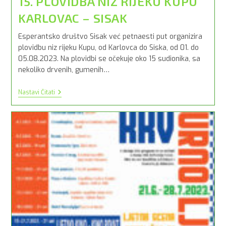
15. PLOVIDBA NIZ RIJEKU KUPU
KARLOVAC – SISAK
Esperantsko društvo Sisak već petnaesti put organizira
plovidbu niz rijeku Kupu, od Karlovca do Siska, od 01. do
05.08.2023. Na plovidbi se očekuje oko 15 sudionika, sa
nekoliko drvenih, gumenih…
15.
Nastavi Čitati
PLOVIDBA
NIZ
RIJEKU
KUPU
KARLOVAC
–
SISAK