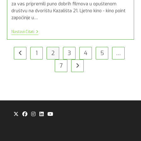
za vas pripremili puno dobrih filmova u opuštenom
društvu na dvorištu Kazališta 21. Ljetno kino - kino point
započinje u…
LJETNO
Nastavi Čitati
KINO
–
KINO
POINT
1
2
3
4
5
…
Idi na prijašnju stranicu
2023.
7
Idi na slijedeću stranicu