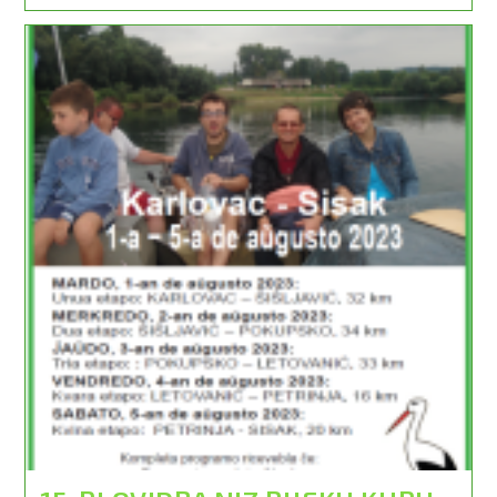
–
Nevjerojatan
Događaj