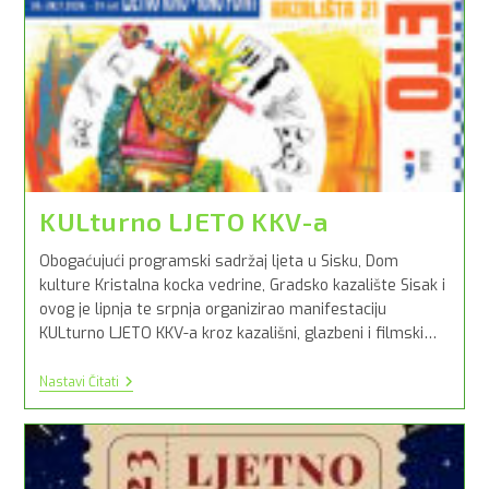
KULturno LJETO KKV-a
Obogaćujući programski sadržaj ljeta u Sisku, Dom
kulture Kristalna kocka vedrine, Gradsko kazalište Sisak i
ovog je lipnja te srpnja organizirao manifestaciju
KULturno LJETO KKV-a kroz kazališni, glazbeni i filmski…
KULturno
Nastavi Čitati
LJETO
KKV-
A