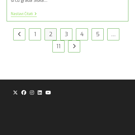
srcu grada Siska…
LJETNO
Nastavi Čitati
KINO_KINO
POINT
1
2
3
4
5
…
Idi na prijašnju stranicu
11
Idi na slijedeću stranicu