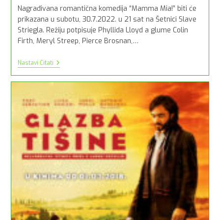
Nagrađivana romantična komedija “Mamma Mia!” biti će
prikazana u subotu, 30.7.2022. u 21 sat na Šetnici Slave
Striegla. Režiju potpisuje Phyllida Lloyd a glume Colin
Firth, Meryl Streep, Pierce Brosnan,…
Romantična
Nastavi Čitati
Komedija
Mamma
Mia!
U
Subotu
Na
Šetnici