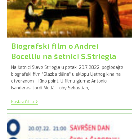
Biografski film o Andrei
Bocelliu na šetnici S.Striegla
Na šetnici Slave Striegla u petak, 29.7.2022. pogledajte
biografski film “Glazba tišine” u sklopu Ljetnog kina na
otvorenom – Kino point. U filmu glume: Antonio
Banderas, Jordi Mollà, Toby Sebastian,…
Biografski
Nastavi Čitati
Film
O
Andrei
Bocelliu
Na
Šetnici
S.Striegla