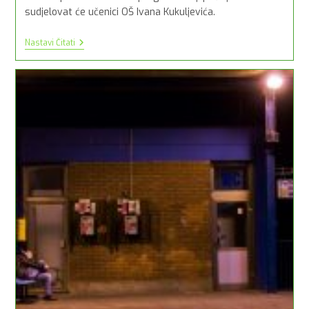
sudjelovat će učenici OŠ Ivana Kukuljevića.
Zabava
Nastavi Čitati
Pod
Maskama
Na
Tržnici