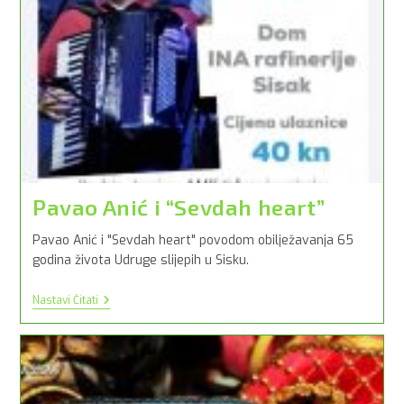
Pavao Anić i “Sevdah heart”
Pavao Anić i "Sevdah heart" povodom obilježavanja 65
godina života Udruge slijepih u Sisku.
Pavao
Nastavi Čitati
Anić
I
“Sevdah
Heart”