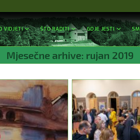
O VIDJETI
ŠTO RADITI
GDJE JESTI
SM
Mjesečne arhive: rujan 2019