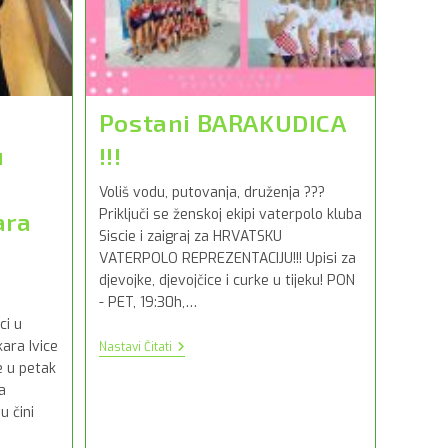
Postani BARAKUDICA
u
!!!
Voliš vodu, putovanja, druženja ???
Priključi se ženskoj ekipi vaterpolo kluba
ara
Siscie i zaigraj za HRVATSKU
VATERPOLO REPREZENTACIJU!!! Upisi za
djevojke, djevojčice i curke u tijeku! PON
- PET, 19:30h,…
ci u
ara Ivice
Postani
Nastavi Čitati
BARAKUDICA
e u petak
!!!
a
u čini