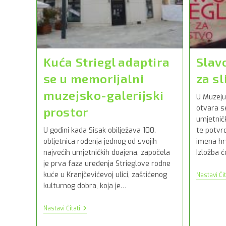
Kuća Striegl adaptira
Slavo
se u memorijalni
za s
muzejsko-galerijski
U Muzeju
otvara se
prostor
umjetnič
U godini kada Sisak obilježava 100.
te potvr
obljetnica rođenja jednog od svojih
imena hr
najvećih umjetničkih doajena, započela
Izložba 
je prva faza uređenja Strieglove rodne
kuće u Kranjčevićevoj ulici, zaštićenog
Nastavi Čit
kulturnog dobra, koja je…
Kuća
Nastavi Čitati
Striegl
Adaptira