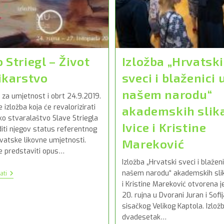
 Striegl – Život
Izložba „Hrvatski
likarstvo
sveci i blaženici 
našem narodu“
 za umjetnost i obrt 24.9.2019.
 izložba koja će revalorizirati
akademskih slik
ko stvaralaštvo Slave Striegla
Ivice i Kristine
diti njegov status referentnog
vatske likovne umjetnosti.
Mareković
će predstaviti opus…
Izložba „Hrvatski sveci i blaženi
Slavo
našem narodu“ akademskih slik
ati
Striegl
i Kristine Mareković otvorena j
–
20. rujna u Dvorani Juran i Sofij
Život
Za
sisačkog Velikog Kaptola. Izložb
Slikarstvo
dvadesetak…