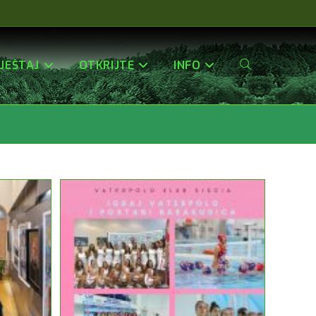
JEŠTAJ
OTKRIJTE
INFO
Uključi/isključi
Pretragu
Web-
Stranice