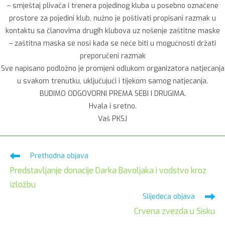
– smještaj plivača i trenera pojedinog kluba u posebno označene
prostore za pojedini klub, nužno je poštivati propisani razmak u
kontaktu sa članovima drugih klubova uz nošenje zaštitne maske
– zaštitna maska se nosi kada se neće biti u mogućnosti držati
preporučeni razmak
Sve napisano podložno je promjeni odlukom organizatora natjecanja
u svakom trenutku, uključujući i tijekom samog natjecanja.
BUDIMO ODGOVORNI PREMA SEBI I DRUGIMA.
Hvala i sretno.
Vaš PKSJ
Pročitaj
Prethodna objava
više
Predstavljanje donacije Darka Bavoljaka i vodstvo kroz
članaka
izložbu
Slijedeća objava
Crvena zvezda u Sisku