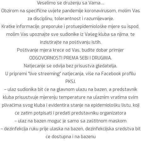
Veselimo se druženju sa Vama…
Obzirom na specifične uvjete pandemije koronavirusom, molim Vas
za disciplinu, tolerantnost i razumijevanje.
Kratke informacije, preporuke i protuepidemiološke mjere su ispod,
molim Vas upoznajte sve sudionike iz Vašeg kluba sa njima, te
inzistirajte na poštivanju istih.
Poštivanje mjera kreće od Vas, budite dobar primjer
ODGOVORNOSTI PREMA SEBI I DRUGIMA.
Natjecanje se odvija bez prisustva gledatelja.
U pripremi “live streeming” natjecanja, više na Facebook profilu
PKSJ.
– ulaz sudionika bit će na glavnom ulazu na bazen, a predstavnik
kluba prisustvuje mjerenju temperature na ulaznim vratima svim
plivačima svog kluba i evidentira stanje na epidemiološku listu, koji
će zatim potpisati i predati predstavniku organizatora
– ulaz na bazen moguć je samo sa zaštitnom maskom
– dezinfekcija ruku prije ulaska na bazen, dezinfekcijska sredstva bit
će dostupna i na bazenu