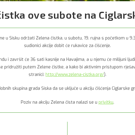
istka ove subote na Ciglars
e u Sisku održati Zelena čistka, u subotu, 19. rujna s početkom u 9.30 s
sudionici akcije dobit će rukavice za čišćenje.
i završit će 36 sati kasnije na Havajima, a u njemu će milijuni ljudi zaj
e se pridružiti putem Zelene čistke, a kako bi aktivnim pristupom rješ
stranici:
http://www.zelena-cistka.org/
).
obnih skupina grada Siska da se uključe u akciju čišćenja Ciglarske gra
Poziv na akciju Zelena čista nalazi se u
privitku
.