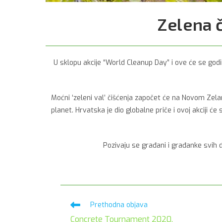
Zelena č
U sklopu akcije “World Cleanup Day” i ove će se godin
Moćni ‘zeleni val’ čišćenja započet će na Novom Zelandu 
planet. Hrvatska je dio globalne priče i ovoj akciji ć
Pozivaju se građani i građanke svih d
Pročitaj
Prethodna objava
više
Concrete Tournament 2020.