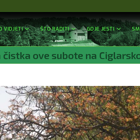
O VIDJETI
ŠTO RADITI
GDJE JESTI
SM
 čistka ove subote na Ciglarsko