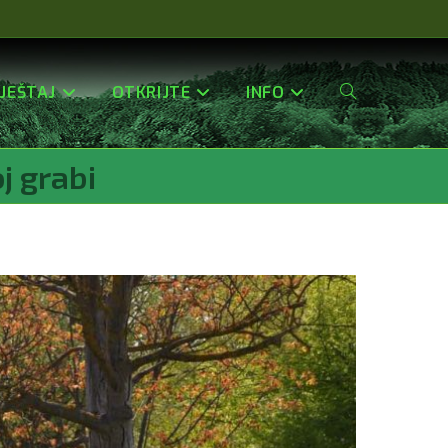
JEŠTAJ
OTKRIJTE
INFO
Uključi/isključi
j grabi
Pretragu
Web-
Stranice