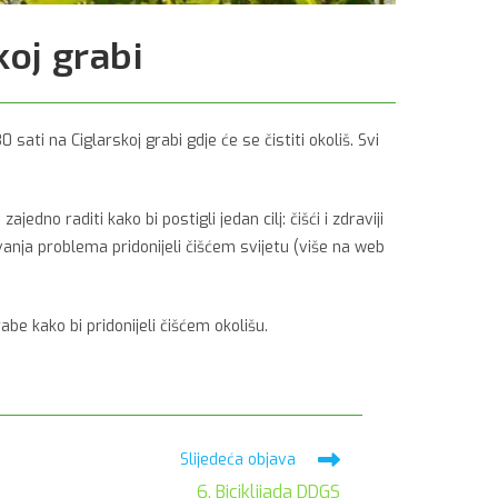
koj grabi
ati na Ciglarskoj grabi gdje će se čistiti okoliš. Svi
edno raditi kako bi postigli jedan cilj: čišći i zdraviji
avanja problema pridonijeli čišćem svijetu (više na web
be kako bi pridonijeli čišćem okolišu.
Slijedeća objava
6. Biciklijada DDGS