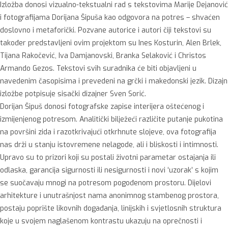
Izložba donosi vizualno-tekstualni rad s tekstovima Marije Dejanović
i fotografijama Dorijana Šipuša kao odgovora na potres – shvaćen
doslovno i metaforički. Pozvane autorice i autori čiji tekstovi su
također predstavljeni ovim projektom su Ines Kosturin, Alen Brlek,
Tijana Rakočević, Iva Damjanovski, Branka Selaković i Christos
Armando Gezos. Tekstovi svih suradnika će biti objavljeni u
navedenim časopisima i prevedeni na grčki i makedonski jezik. Dizajn
izložbe potpisuje sisački dizajner Sven Sorić.
Dorijan Šipuš donosi fotografske zapise interijera oštećenog i
izmijenjenog potresom. Analitički bilježeći različite putanje pukotina
na površini zida i razotkrivajući otkrhnute slojeve, ova fotografija
nas drži u stanju istovremene nelagode, ali i bliskosti i intimnosti.
Upravo su to prizori koji su postali životni parametar ostajanja ili
odlaska, garancija sigurnosti ili nesigurnosti i novi ‘uzorak’ s kojim
se suočavaju mnogi na potresom pogođenom prostoru. Dijelovi
arhitekture i unutrašnjost nama anonimnog stambenog prostora,
postaju poprište likovnih događanja, linijskih i svjetlosnih struktura
koje u svojem naglašenom kontrastu ukazuju na oprečnosti i