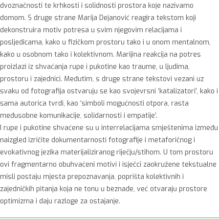
dvoznačnosti te krhkosti i solidnosti prostora koje nazivamo
domom. S druge strane Marija Dejanović reagira tekstom koji
dekonstruira motiv potresa u svim njegovim relacijama i
posljedicama, kako u fizičkom prostoru tako i u onom mentalnom,
kako u osobnom tako i kolektivnom. Marijina reakcija na potres
proizlazi iz shvaćanja rupe i pukotine kao traume, u ljudima,
prostoru i zajednici. Međutim, s druge strane tekstovi vezani uz
svaku od fotografija ostvaruju se kao svojevrsni ‘katalizatori’, kako i
sama autorica tvrdi, kao ‘simboli mogućnosti otpora, rasta
međusobne komunikacije, solidarnosti i empatije’.
I rupe i pukotine shvaćene su u interrelacijama smještenima između
naizgled izričite dokumentarnosti fotografije i metaforičnog i
evokativnog jezika materijaliziranog riječju/stihom. U tom prostoru
ovi fragmentarno obuhvaćeni motivi i isječci zaokružene tekstualne
misli postaju mjesta prepoznavanja, poprišta kolektivnih i
zajedničkih pitanja koja ne tonu u beznađe, već otvaraju prostore
optimizma i daju razloge za ostajanje.