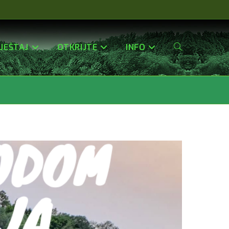
JEŠTAJ
OTKRIJTE
INFO
Uključi/isključi
a
Pretragu
Web-
Stranice