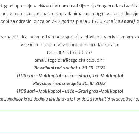
aš grad upoznaju s višestoljetnom tradicijom riječnog brodarstva Siska 
budljiv obiteljski izlet našim sugrađanima koji mogu svoj grad doživjet
sobi za odrasle, djeca od 7-12 godina plaćaju 15,00 kuna
(1,99 eura)
, 
parna dizalica, jedan od simbola grada), a plovidba, s pristajanjem ko
Više informacija o vožnji brodom i prodaji karata:
tel: +385 91 7889 557
email: tzgsiska@tzgsiska.tcloud.hr
Plovidbeni red u subotu 29. 10. 2022.
11:00 sati – Mali kaptol – ušće – Stari grad -Mali kaptol
Plovidbeni red u nedjelju 30. 10. 2022.
11:00 sati – Mali kaptol – ušće – Stari grad -Mali kaptol
e zajednice kroz dodjelu sredstava iz Fonda za turistički nedovoljno raz