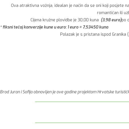
Ova atraktivna vožnja, idealan je način da se oni koji posjete n
romantičan ili uz
Cijena kružne plovidbe je 30,00 kuna
(3,98 eura)
po o
* fiksni tečaj konverzije kune u euro: 1 euro = 7,53450 kuna
Polazak je s pristana ispod Granika (
Brod Juran i Sofija obnovljen je ove godine projektom Hrvatske turističk