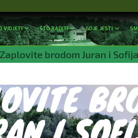
O VIDJETI
ŠTO RADITI
GDJE JESTI
SM
Zaplovite brodom Juran i Sofij