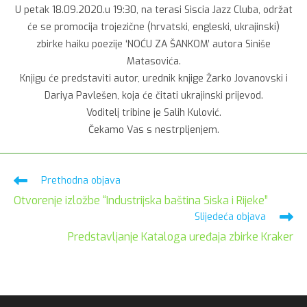
U petak 18.09.2020.u 19:30, na terasi Siscia Jazz Cluba, održat
će se promocija trojezične (hrvatski, engleski, ukrajinski)
zbirke haiku poezije ‘NOĆU ZA ŠANKOM’ autora Siniše
Matasovića.
Knjigu će predstaviti autor, urednik knjige Žarko Jovanovski i
Dariya Pavlešen, koja će čitati ukrajinski prijevod.
Voditelj tribine je Salih Kulović.
Čekamo Vas s nestrpljenjem.
Pročitaj
Prethodna objava
više
Otvorenje izložbe “Industrijska baština Siska i Rijeke”
članaka
Slijedeća objava
Predstavljanje Kataloga uređaja zbirke Kraker