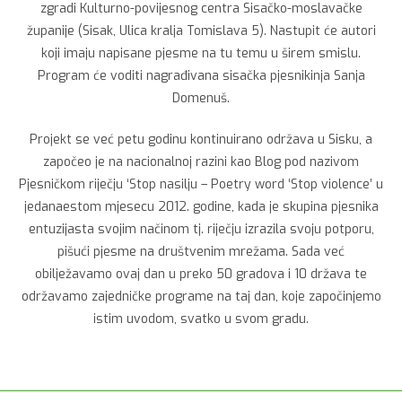
zgradi Kulturno-povijesnog centra Sisačko-moslavačke
županije (Sisak, Ulica kralja Tomislava 5). Nastupit će autori
koji imaju napisane pjesme na tu temu u širem smislu.
Program će voditi nagrađivana sisačka pjesnikinja Sanja
Domenuš.
Projekt se već petu godinu kontinuirano održava u Sisku, a
započeo je na nacionalnoj razini kao Blog pod nazivom
Pjesničkom riječju ‘Stop nasilju – Poetry word ‘Stop violence’ u
jedanaestom mjesecu 2012. godine, kada je skupina pjesnika
entuzijasta svojim načinom tj. riječju izrazila svoju potporu,
pišući pjesme na društvenim mrežama. Sada već
obilježavamo ovaj dan u preko 50 gradova i 10 država te
održavamo zajedničke programe na taj dan, koje započinjemo
istim uvodom, svatko u svom gradu.