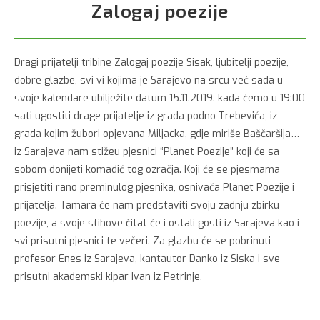
Zalogaj poezije
Dragi prijatelji tribine Zalogaj poezije Sisak, ljubitelji poezije,
dobre glazbe, svi vi kojima je Sarajevo na srcu već sada u
svoje kalendare ubilježite datum 15.11.2019. kada ćemo u 19:00
sati ugostiti drage prijatelje iz grada podno Trebevića, iz
grada kojim žubori opjevana Miljacka, gdje miriše Baščaršija…
iz Sarajeva nam stižeu pjesnici “Planet Poezije” koji će sa
sobom donijeti komadić tog ozračja. Koji će se pjesmama
prisjetiti rano preminulog pjesnika, osnivača Planet Poezije i
prijatelja. Tamara će nam predstaviti svoju zadnju zbirku
poezije, a svoje stihove čitat će i ostali gosti iz Sarajeva kao i
svi prisutni pjesnici te večeri. Za glazbu će se pobrinuti
profesor Enes iz Sarajeva, kantautor Danko iz Siska i sve
prisutni akademski kipar Ivan iz Petrinje.