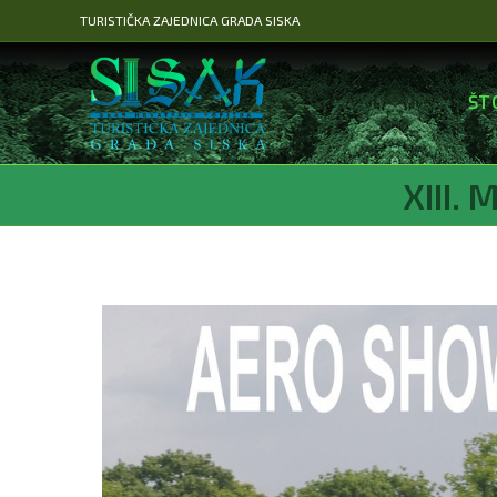
Preskoči
TURISTIČKA ZAJEDNICA GRADA SISKA
na
sadržaj
ŠT
XIII.