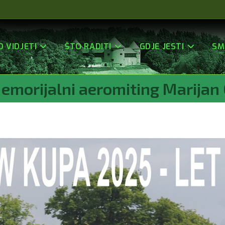
O VIDJETI
ŠTO RADITI
GDJE JESTI
SM
 Memorijalni aeromiting Marijan 