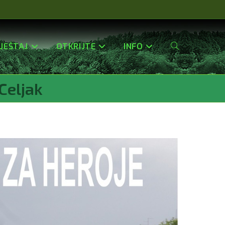
JEŠTAJ
OTKRIJTE
INFO
Uključi/isključi
Celjak
Pretragu
Web-
Stranice