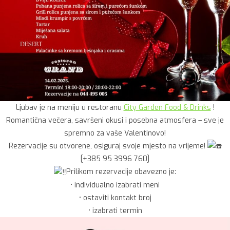
Ljubav je na meniju u restoranu
City Garden Food & Drinks
!
Romantična večera, savršeni okusi i posebna atmosfera – sve je
spremno za vaše Valentinovo!
Rezervacije su otvorene, osiguraj svoje mjesto na vrijeme!
[+385 95 3996 760]
Prilikom rezervacije obavezno je:
•⁠ ⁠individualno izabrati meni
•⁠ ⁠ostaviti kontakt broj
•⁠ ⁠izabrati termin