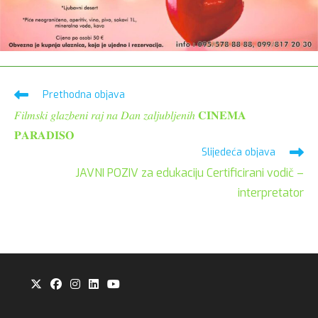
Pročitaj
Prethodna objava
više
𝐹𝑖𝑙𝑚𝑠𝑘𝑖 𝑔𝑙𝑎𝑧𝑏𝑒𝑛𝑖 𝑟𝑎𝑗 𝑛𝑎 𝐷𝑎𝑛 𝑧𝑎𝑙𝑗𝑢𝑏𝑙𝑗𝑒𝑛𝑖ℎ 𝐂𝐈𝐍𝐄𝐌𝐀
članaka
𝐏𝐀𝐑𝐀𝐃𝐈𝐒𝐎
Slijedeća objava
JAVNI POZIV za edukaciju Certificirani vodič –
interpretator