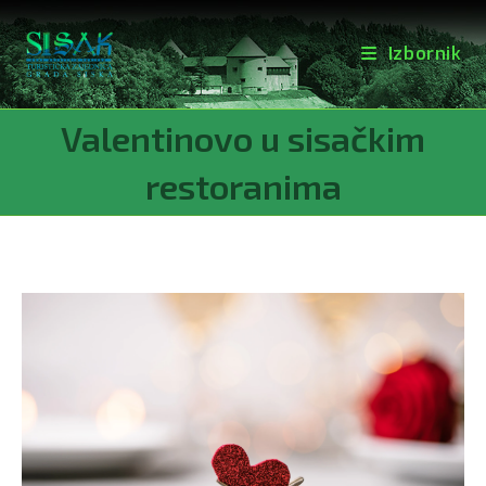
Izbornik
Preskoči
Valentinovo u sisačkim
na
sadržaj
restoranima