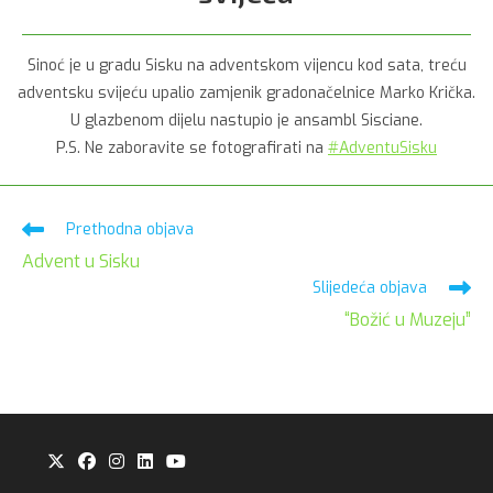
Sinoć je u gradu Sisku na adventskom vijencu kod sata, treću
adventsku svijeću upalio zamjenik gradonačelnice Marko Krička.
U glazbenom dijelu nastupio je ansambl Sisciane.
P.S. Ne zaboravite se fotografirati na
#AdventuSisku
Pročitaj
Prethodna objava
više
Advent u Sisku
članaka
Slijedeća objava
“Božić u Muzeju”