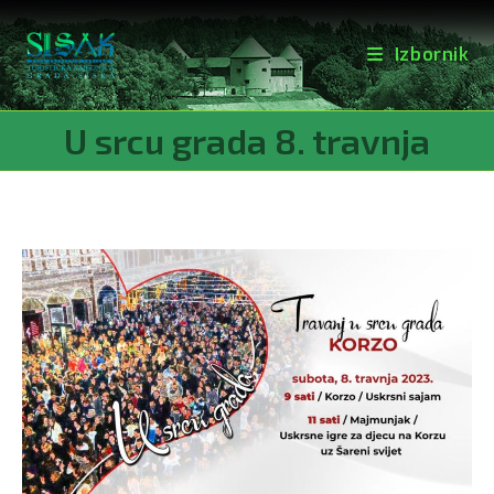
Izbornik
Preskoči
U srcu grada 8. travnja
na
sadržaj