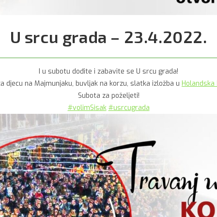
U srcu grada – 23.4.2022.
I u subotu dođite i zabavite se U srcu grada!
a djecu na Majmunjaku, buvljak na korzu, slatka izložba u
Holandska 
Subota za poželjeti!
#volimSisak
#usrcugrada