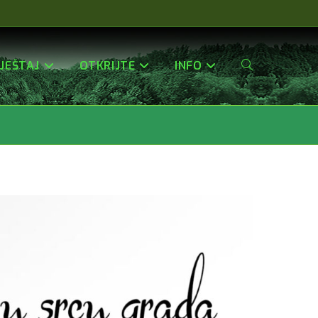
JEŠTAJ
OTKRIJTE
INFO
Uključi/isključi
Pretragu
Web-
Stranice