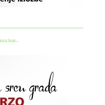
kuća Sisak
…