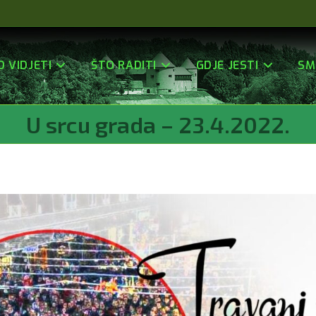
O VIDJETI
ŠTO RADITI
GDJE JESTI
SM
U srcu grada – 23.4.2022.