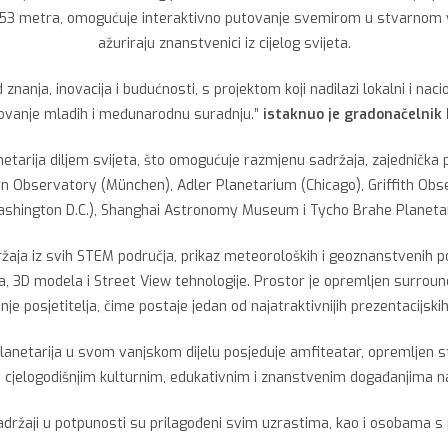
a 8,53 metra, omogućuje interaktivno putovanje svemirom u stvarnom
ažuriraju znanstvenici iz cijelog svijeta.
znanja, inovacija i budućnosti, s projektom koji nadilazi lokalni i n
ovanje mladih i međunarodnu suradnju.”
istaknuo je gradonačelnik 
etarija diljem svijeta, što omogućuje razmjenu sadržaja, zajednička p
ern Observatory (München), Adler Planetarium (Chicago), Griffith Ob
hington D.C.), Shanghai Astronomy Museum i Tycho Brahe Planeta
držaja iz svih STEM područja, prikaz meteoroloških i geoznanstvenih 
, 3D modela i Street View tehnologije. Prostor je opremljen surrou
nje posjetitelja, čime postaje jedan od najatraktivnijih prezentacijski
lanetarija u svom vanjskom dijelu posjeduje amfiteatar, opremljen st
 cjelogodišnjim kulturnim, edukativnim i znanstvenim događanjima 
 sadržaji u potpunosti su prilagođeni svim uzrastima, kao i osobama 