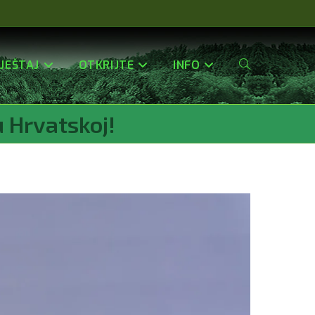
JEŠTAJ
OTKRIJTE
INFO
Uključi/isključi
u Hrvatskoj!
Pretragu
Web-
Stranice