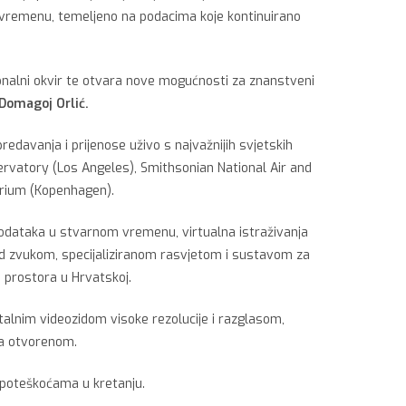
 vremenu, temeljeno na podacima koje kontinuirano
acionalni okvir te otvara nove mogućnosti za znanstveni
Domagoj Orlić.
redavanja i prijenose uživo s najvažnijih svjetskih
servatory (Los Angeles), Smithsonian National Air and
rium (Kopenhagen).
podataka u stvarnom vremenu, virtualna istraživanja
nd zvukom, specijaliziranom rasvjetom i sustavom za
h prostora u Hrvatskoj.
alnim videozidom visoke rezolucije i razglasom,
na otvorenom.
s poteškoćama u kretanju.