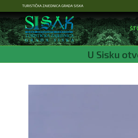
Preskoči
TURISTIČKA ZAJEDNICA GRADA SISKA
na
sadržaj
ŠT
U Sisku otv