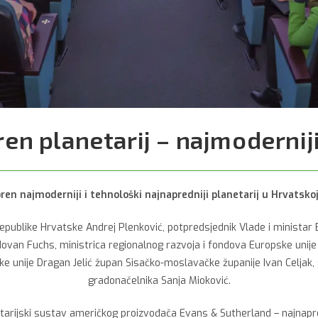
ren planetarij – najmoderniji
ren najmoderniji i tehnološki najnapredniji planetarij u Hrvatskoj
publike Hrvatske Andrej Plenković, potpredsjednik Vlade i ministar Br
dovan Fuchs, ministrica regionalnog razvoja i fondova Europske unije
ke unije Dragan Jelić župan Sisačko-moslavačke županije Ivan Celjak
gradonačelnika Sanja Mioković.
anetarijski sustav američkog proizvođača Evans & Sutherland – najnapr