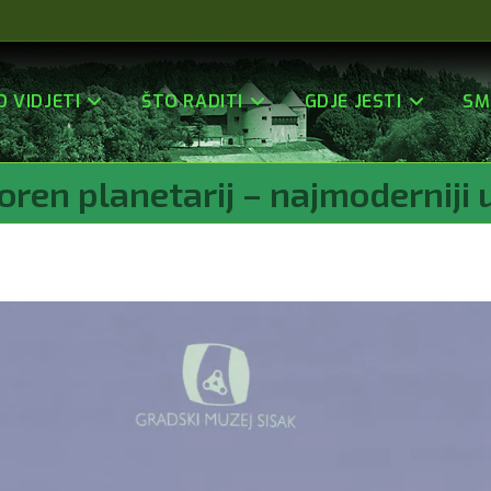
O VIDJETI
ŠTO RADITI
GDJE JESTI
SM
oren planetarij – najmoderniji 