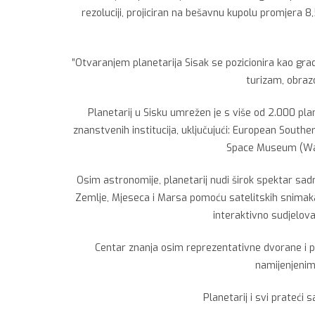
rezoluciji, projiciran na bešavnu kupolu promjer
”Otvaranjem planetarija Sisak se pozicionira kao grad 
turizam, obraz
Planetarij u Sisku umrežen je s više od 2.000 plan
znanstvenih institucija, uključujući: European South
Space Museum (Was
Osim astronomije, planetarij nudi širok spektar sa
Zemlje, Mjeseca i Marsa pomoću satelitskih snimaka
interaktivno sudjelova
Centar znanja osim reprezentativne dvorane i p
namijenjenim
Planetarij i svi prateći