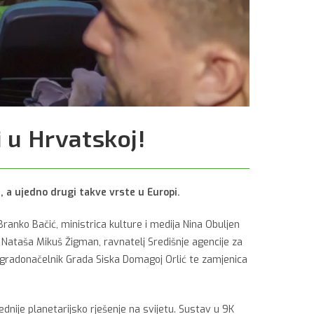
 u Hrvatskoj!
, a ujedno drugi takve vrste u Europi.
anko Bačić, ministrica kulture i medija Nina Obuljen
 Nataša Mikuš Žigman, ravnatelj Središnje agencije za
, gradonačelnik Grada Siska Domagoj Orlić te zamjenica
ednije planetarijsko rješenje na svijetu. Sustav u 9K