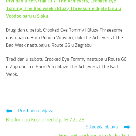
Prvi dan u četvrtak 13.7. The Achievers, Crooked Eye
Tommy, The Bad week i Bluzy Threesome dijele binu u
Voodoo baru u Sisku.
Drugi dan u petak, Crooked Eye Tommy i Bluzy Threesome
nastupaju u Horn Pubu u Virovitici, dok The Achievers I The
Bad Week nastupaju u Route 66 u Zagrebu.
Treći dan u subotu Crooked Eye Tommy nastupa u Route 66
u Zagrebu, a u Horn Pub dolaze The Achievers i The Bad
Week.
Pročitaj
Prethodna objava
više
Brodom po Kupi u nedjelju 16.7.2023.
članaka
Slijedeća objava
Humanitarni koncert u Sisku 13.7.