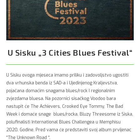
U Sisku „3 Cities Blues Festival“
U Sisku ovoga mjeseca imamo priliku i zadovoljstvo ugostiti
dva vrhunska benda iz SAD-a i Ujedinjenog Kraljevstva,
pojačana domaćim snagama blues/rock I regionalnim
zvjezdama bluesa. Na pozornici sisačkog Voodoo bara
nastupit će The Achievers, Crooked Eye Tommy, The Bad
Week i domaće snage blues/rocka, Bluzy Threesome iz Siska,
polufinalisti International Blues Challengea u Memphisu
2020. Godine. Pred vama će predstaviti svoj album prvijenac
“The Unknown Road “.