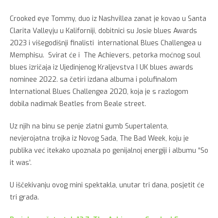
Crooked eye Tommy, duo iz Nashvillea zanat je kovao u Santa
Clarita Valleyju u Kaliforniji, dobitnici su Josie blues Awards
2023 i višegodišnji finalisti international Blues Challengea u
Memphisu. Svirat će i The Achievers, petorka moćnog soul
blues izričaja iz Ujedinjenog Kraljevstva I UK blues awards
nominee 2022. sa četiri izdana albuma i polufinalom
International Blues Challengea 2020, koja je s razlogom
dobila nadimak Beatles from Beale street.
Uz njih na binu se penje zlatni gumb Supertalenta,
nevjerojatna trojka iz Novog Sada, The Bad Week, koju je
publika već itekako upoznala po genijalnoj energiji i albumu “So
it was’.
U iščekivanju ovog mini spektakla, unutar tri dana, posjetit će
tri grada.