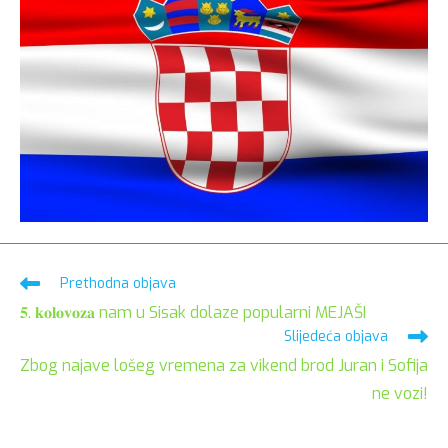
Pročitaj
Prethodna objava
više
𝟓. 𝐤𝐨𝐥𝐨𝐯𝐨𝐳𝐚 nam u Sisak dolaze popularni MEJAŠI
članaka
Slijedeća objava
Zbog najave lošeg vremena za vikend brod Juran i Sofija
ne vozi!