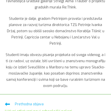
ravnateljica Gradske galerije Striegl Alma Trauber o projektu
gradskih murala Re:Think.
Studente je dalje, gradom Petrinjom provela i predstavila
planove za razvoj turizma direktorica TZG Petrinje Ivanka
Držaj, potom su obišli seosko domaćinstvo Korablja Tišinić u
Petrinji, Capriccia centar u Nebojanu i Lončarstvo Val u
Petrinji.
Studenti imaju obvezu pisanja projekata od svega viđenog, a i
ti će radovi, uz ostale, biti uvršteni u znanstvenu monografiju
koju će izdati Sveučilište u Mariboru na temu upravo Sisačko-
moslavačke županije, kao poseban doprinos znanstvenika
samoj konferenciji i svima koji se bave ruralnim turizmom na
ovom području.
Pročitaj
Prethodna objava
više