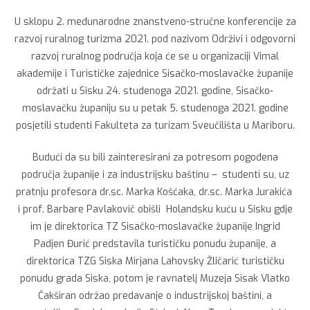
U sklopu 2. međunarodne znanstveno-stručne konferencije za
razvoj ruralnog turizma 2021. pod nazivom Održivi i odgovorni
razvoj ruralnog područja koja će se u organizaciji Vimal
akademije i Turističke zajednice Sisačko-moslavačke županije
održati u Sisku 24. studenoga 2021. godine, Sisačko-
moslavačku županiju su u petak 5. studenoga 2021. godine
posjetili studenti Fakulteta za turizam Sveučilišta u Mariboru.
Budući da su bili zainteresirani za potresom pogođena
područja županije i za industrijsku baštinu – studenti su, uz
pratnju profesora dr.sc. Marka Košćaka, dr.sc. Marka Jurakića
i prof. Barbare Pavlakovič obišli Holandsku kuću u Sisku gdje
im je direktorica TZ Sisačko-moslavačke županije Ingrid
Padjen Đurić predstavila turističku ponudu županije, a
direktorica TZG Siska Mirjana Lahovsky Žličarić turističku
ponudu grada Siska, potom je ravnatelj Muzeja Sisak Vlatko
Čakširan održao predavanje o industrijskoj baštini, a