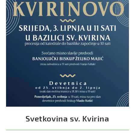
Svetkovina sv. Kvirina