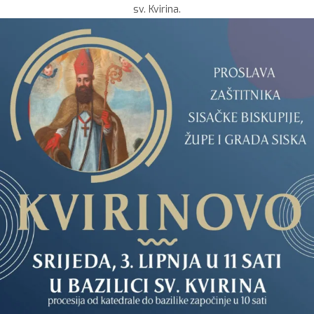
sv. Kvirina.