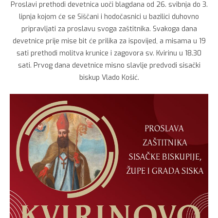
Proslavi prethodi devetnica uoči blagdana od 26. svibnja do 3.
lipnja kojom će se Siščani i hodočasnici u bazilici duhovno
pripravljati za proslavu svoga zaštitnika. Svakoga dana
devetnice prije mise bit će prilika za ispovijed, a misama u 19
sati prethodi molitva krunice i zagovora sv. Kvirinu u 18.30
sati. Prvog dana devetnice misno slavlje predvodi sisački
biskup Vlado Košić.