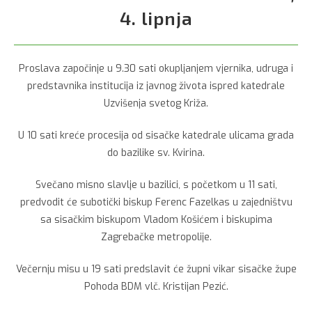
4. lipnja
Proslava započinje u 9.30 sati okupljanjem vjernika, udruga i
predstavnika institucija iz javnog života ispred katedrale
Uzvišenja svetog Križa.
U 10 sati kreće procesija od sisačke katedrale ulicama grada
do bazilike sv. Kvirina.
Svečano misno slavlje u bazilici, s početkom u 11 sati,
predvodit će subotički biskup Ferenc Fazelkas u zajedništvu
sa sisačkim biskupom Vladom Košićem i biskupima
Zagrebačke metropolije.
Večernju misu u 19 sati predslavit će župni vikar sisačke župe
Pohoda BDM vlč. Kristijan Pezić.