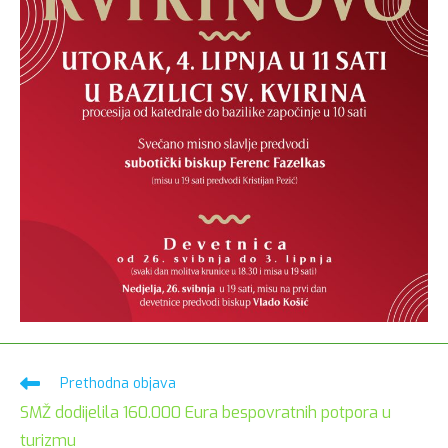
Pročitaj
Prethodna objava
više
SMŽ dodijelila 160.000 Eura bespovratnih potpora u
članaka
turizmu