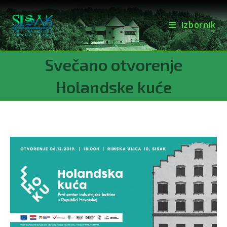
Izbornik
Preskoči
Svečano otvorenje
na
sadržaj
Holandske kuće