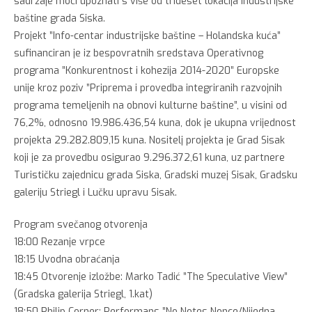
sadržaje moći upoznati s više od trideset lokacija industrijske
baštine grada Siska.
Projekt ”Info-centar industrijske baštine – Holandska kuća”
sufinanciran je iz bespovratnih sredstava Operativnog
programa ”Konkurentnost i kohezija 2014-2020” Europske
unije kroz poziv ”Priprema i provedba integriranih razvojnih
programa temeljenih na obnovi kulturne baštine”, u visini od
76,2%, odnosno 19.986.436,54 kuna, dok je ukupna vrijednost
projekta 29.282.809,15 kuna. Nositelj projekta je Grad Sisak
koji je za provedbu osigurao 9.296.372,61 kuna, uz partnere
Turističku zajednicu grada Siska, Gradski muzej Sisak, Gradsku
galeriju Striegl i Lučku upravu Sisak.
Program svečanog otvorenja
18:00 Rezanje vrpce
18:15 Uvodna obraćanja
18:45 Otvorenje izložbe: Marko Tadić ”The Speculative View”
(Gradska galerija Striegl, 1.kat)
18:50 Philip Corner: Performans ”No Notes Nonce/Nijedna