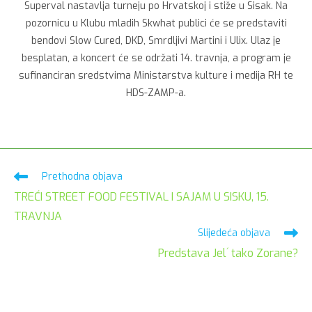
Superval nastavlja turneju po Hrvatskoj i stiže u Sisak. Na
pozornicu u Klubu mladih Skwhat publici će se predstaviti
bendovi Slow Cured, DKD, Smrdljivi Martini i Ulix. Ulaz je
besplatan, a koncert će se održati 14. travnja, a program je
sufinanciran sredstvima Ministarstva kulture i medija RH te
HDS-ZAMP-a.
Pročitaj
Prethodna objava
više
TREĆI STREET FOOD FESTIVAL I SAJAM U SISKU, 15.
članaka
TRAVNJA
Slijedeća objava
Predstava Jel´ tako Zorane?