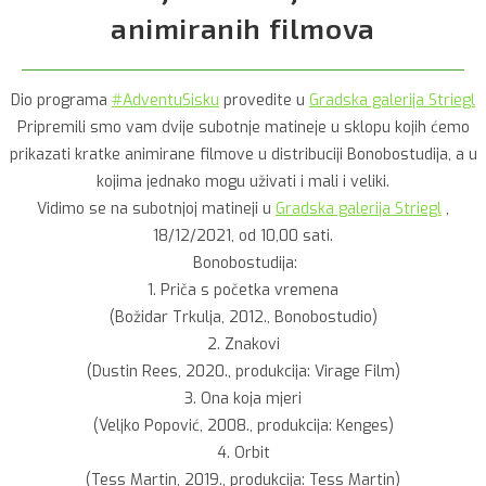
animiranih filmova
Dio programa
#AdventuSisku
provedite u
Gradska galerija Striegl
Pripremili smo vam dvije subotnje matineje u sklopu kojih ćemo
prikazati kratke animirane filmove u distribuciji Bonobostudija, a u
kojima jednako mogu uživati i mali i veliki.
Vidimo se na subotnjoj matineji u
Gradska galerija Striegl
,
18/12/2021, od 10,00 sati.
Bonobostudija:
1. Priča s početka vremena
(Božidar Trkulja, 2012., Bonobostudio)
2. Znakovi
(Dustin Rees, 2020., produkcija: Virage Film)
3. Ona koja mjeri
(Veljko Popović, 2008., produkcija: Kenges)
4. Orbit
(Tess Martin, 2019., produkcija: Tess Martin)