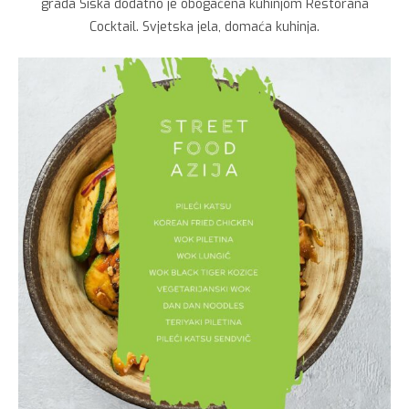
grada Siska dodatno je obogaćena kuhinjom Restorana
Cocktail. Svjetska jela, domaća kuhinja.