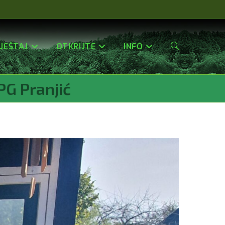
JEŠTAJ
OTKRIJTE
INFO
Uključi/isključi
PG Pranjić
Pretragu
Web-
Stranice