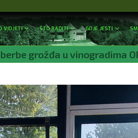
O VIDJETI
ŠTO RADITI
GDJE JESTI
SM
berbe grožđa u vinogradima O