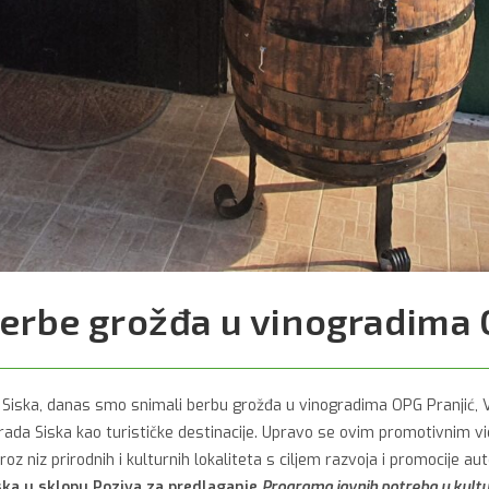
erbe grožđa u vinogradima 
da Siska, danas smo snimali berbu grožđa u vinogradima OPG Pranjić, V
 grada Siska kao turističke destinacije. Upravo se ovim promotivnim 
roz niz prirodnih i kulturnih lokaliteta s ciljem razvoja i promocije aut
ska u sklopu Poziva za predlaganje
Programa javnih potreba u kultu