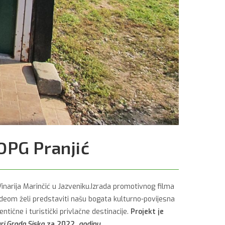
OPG Pranjić
inarija Marinčić u Jazveniku.Izrada promotivnog filma
videom želi predstaviti našu bogata kulturno-povijesna
entične i turistički privlačne destinacije.
Projekt je
ri Grada Siska
za 2022.
godinu
.