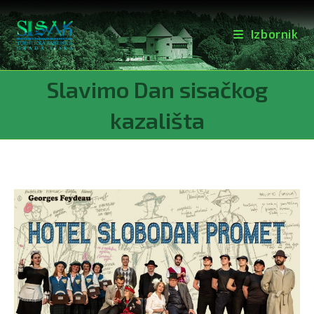
Izbornik
Preskoči
Slavimo Dan sisačkog
na
sadržaj
kazališta