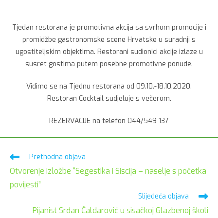
Tjedan restorana je promotivna akcija sa svrhom promocije i
promidžbe gastronomske scene Hrvatske u suradnji s
ugostiteljskim objektima. Restorani sudionici akcije izlaze u
susret gostima putem posebne promotivne ponude.
Vidimo se na Tjednu restorana od 09.10.-18.10.2020.
Restoran Cocktail sudjeluje s večerom.
REZERVACIJE na telefon 044/549 137
Pročitaj
Prethodna objava
više
Otvorenje izložbe “Segestika i Siscija – naselje s početka
članaka
povijesti”
Slijedeća objava
Pijanist Srđan Čaldarović u sisačkoj Glazbenoj školi