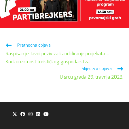
Pročitaj
Prethodna objava
više
Raspisan je Javni poziv za kandidiranje projekata –
članaka
Konkurentnost turističkog gospodarstva
Slijedeća objava
U srcu grada 29. travnja 2023.