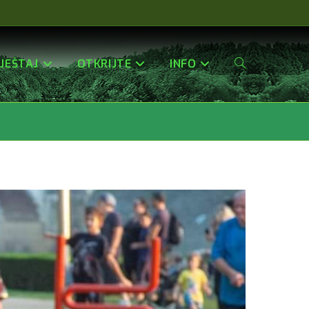
JEŠTAJ
OTKRIJTE
INFO
Uključi/isključi
Pretragu
Web-
Stranice