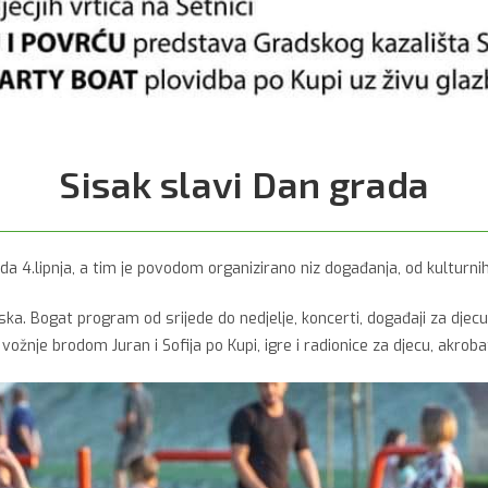
Sisak slavi Dan grada
da 4.lipnja, a tim je povodom organizirano niz događanja, od kulturnih
ka. Bogat program od srijede do nedjelje, koncerti, događaji za djec
e vožnje brodom Juran i Sofija po Kupi, igre i radionice za djecu, akr