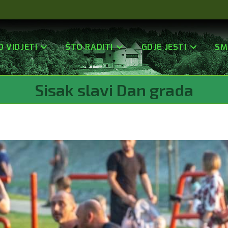
O VIDJETI
ŠTO RADITI
GDJE JESTI
SM
Sisak slavi Dan grada