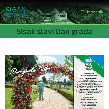
Izbornik
Preskoči
Sisak slavi Dan grada
na
sadržaj