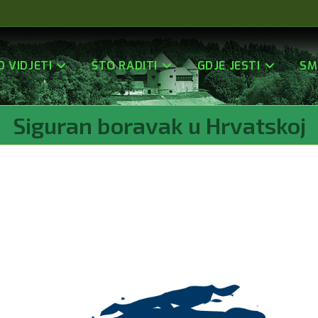
O VIDJETI
ŠTO RADITI
GDJE JESTI
SM
Siguran boravak u Hrvatskoj