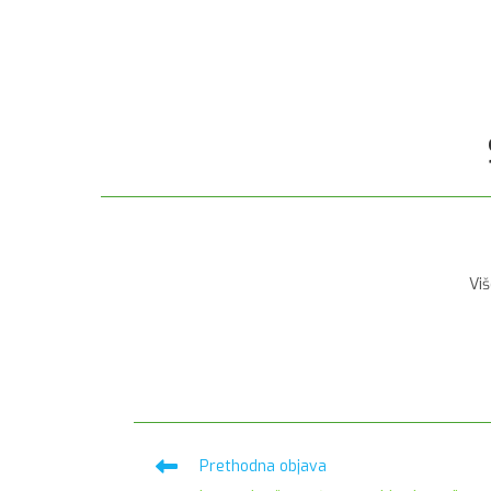
Viš
Pročitaj
Prethodna objava
više