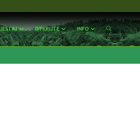
JEŠTAJ
OTKRIJTE
INFO
Uključi/isključi
Pretragu
Web-
Stranice