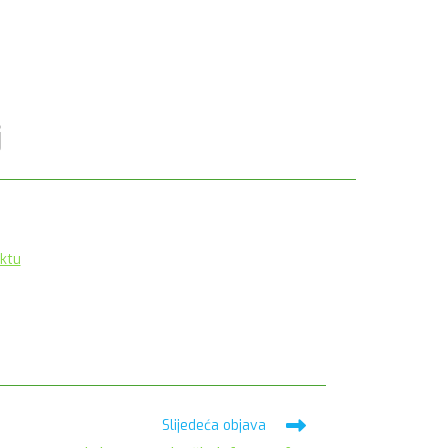
j
ektu
Slijedeća objava