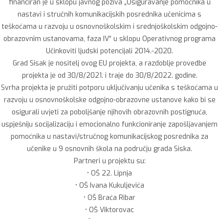
financiran je u sklopu javnog poziva „Osiguravanje pomoćnika u
nastavi i stručnih komunikacijskih posrednika učenicima s
teškoćama u razvoju u osnovnoškolskim i srednjoškolskim odgojno-
obrazovnim ustanovama, faza IV“ u sklopu Operativnog programa
Učinkoviti ljudski potencijali 2014.-2020.
Grad Sisak je nositelj ovog EU projekta, a razdoblje provedbe
projekta je od 30/8/2021. i traje do 30/8/2022. godine.
Svrha projekta je pružiti potporu uključivanju učenika s teškoćama u
razvoju u osnovnoškolske odgojno-obrazovne ustanove kako bi se
osigurali uvjeti za poboljšanje njihovih obrazovnih postignuća,
uspješniju socijalizaciju i emocionalno funkcioniranje zapošljavanjem
pomoćnika u nastavi/stručnog komunikacijskog posrednika za
učenike u 9 osnovnih škola na području grada Siska.
Partneri u projektu su:
• OŠ 22. Lipnja
• OŠ Ivana Kukuljevića
• OŠ Braća Ribar
• OŠ Viktorovac