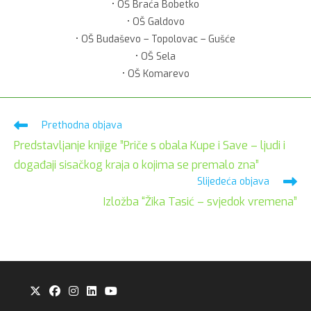
• OŠ Braća Bobetko
• OŠ Galdovo
• OŠ Budaševo – Topolovac – Gušće
• OŠ Sela
• OŠ Komarevo
Pročitaj
Prethodna objava
više
Predstavljanje knjige ”Priče s obala Kupe i Save – ljudi i
članaka
događaji sisačkog kraja o kojima se premalo zna”
Slijedeća objava
Izložba “Žika Tasić – svjedok vremena”