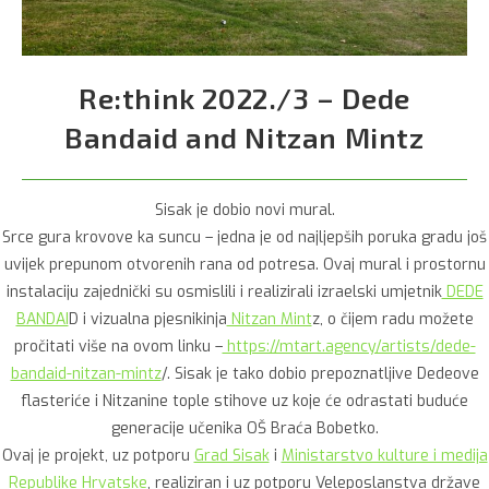
Re:think 2022./3 – Dede
Bandaid and Nitzan Mintz
Sisak je dobio novi mural.
Srce gura krovove ka suncu – jedna je od najljepših poruka gradu još
uvijek prepunom otvorenih rana od potresa. Ovaj mural i prostornu
instalaciju zajednički su osmislili i realizirali izraelski umjetnik
DEDE
BANDAI
D i vizualna pjesnikinja
Nitzan Mint
z, o čijem radu možete
pročitati više na ovom linku –
https://mtart.agency/artists/dede-
bandaid-nitzan-mintz
/. Sisak je tako dobio prepoznatljive Dedeove
flasteriće i Nitzanine tople stihove uz koje će odrastati buduće
generacije učenika OŠ Braća Bobetko.
Ovaj je projekt, uz potporu
Grad Sisak
i
Ministarstvo kulture i medija
Republike Hrvatske
, realiziran i uz potporu Veleposlanstva države