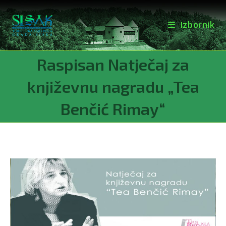
Izbornik
Preskoči
Raspisan Natječaj za
na
sadržaj
književnu nagradu „Tea
Benčić Rimay“