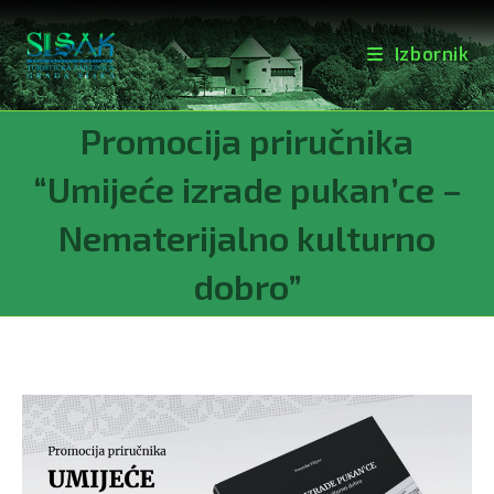
Izbornik
Preskoči
Promocija priručnika
na
sadržaj
“Umijeće izrade pukan’ce –
Nematerijalno kulturno
dobro”