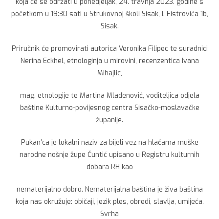
koja će se održati u ponedjeljak, 24. travnja 2023. godine s
početkom u 19:30 sati u Strukovnoj školi Sisak, I. Fistrovića 1b,
Sisak.
Priručnik će promovirati autorica Veronika Filipec te suradnici
Nerina Eckhel, etnologinja u mirovini, recenzentica Ivana
Mihajlic,
mag. etnologije te Martina Mladenović, voditeljica odjela
baštine Kulturno-povijesnog centra Sisačko-moslavačke
županije.
Pukan’ca je lokalni naziv za bijeli vez na hlačama muške
narodne nošnje župe Čuntić upisano u Registru kulturnih
dobara RH kao
nematerijalno dobro. Nematerijalna baština je živa baština
koja nas okružuje: običaji, jezik ples, obredi, slavlja, umijeća.
Svrha