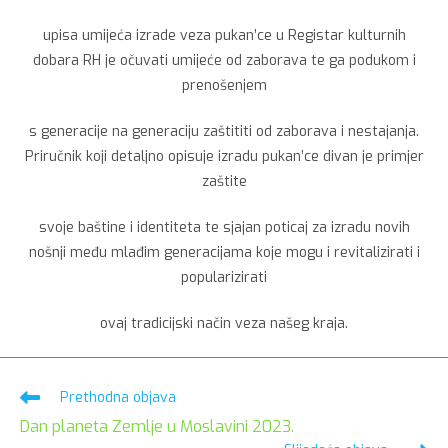
upisa umijeća izrade veza pukan’ce u Registar kulturnih
dobara RH je očuvati umijeće od zaborava te ga podukom i
prenošenjem
s generacije na generaciju zaštititi od zaborava i nestajanja.
Priručnik koji detaljno opisuje izradu pukan’ce divan je primjer
zaštite
svoje baštine i identiteta te sjajan poticaj za izradu novih
nošnji među mlađim generacijama koje mogu i revitalizirati i
popularizirati
ovaj tradicijski način veza našeg kraja.
Pročitaj
Prethodna objava
više
Dan planeta Zemlje u Moslavini 2023.
članaka