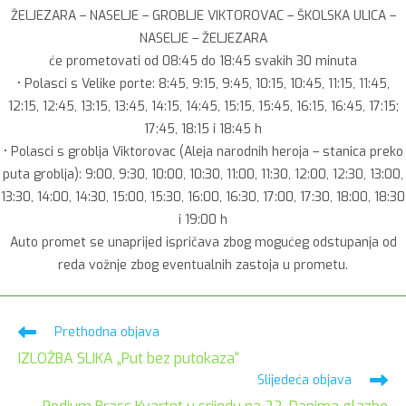
ŽELJEZARA – NASELJE – GROBLJE VIKTOROVAC – ŠKOLSKA ULICA –
NASELJE – ŽELJEZARA
će prometovati od 08:45 do 18:45 svakih 30 minuta
• Polasci s Velike porte: 8:45, 9:15, 9:45, 10:15, 10:45, 11:15, 11:45,
12:15, 12:45, 13:15, 13:45, 14:15, 14:45, 15:15, 15:45, 16:15, 16:45, 17:15;
17:45, 18:15 i 18:45 h
• Polasci s groblja Viktorovac (Aleja narodnih heroja – stanica preko
puta groblja): 9:00, 9:30, 10:00, 10:30, 11:00, 11:30, 12:00, 12:30, 13:00,
13:30, 14:00, 14:30, 15:00, 15:30, 16:00, 16:30, 17:00, 17:30, 18:00, 18:30
i 19:00 h
Auto promet se unaprijed ispričava zbog mogućeg odstupanja od
reda vožnje zbog eventualnih zastoja u prometu.
Pročitaj
Prethodna objava
više
IZLOŽBA SLIKA „Put bez putokaza“
članaka
Slijedeća objava