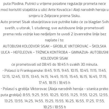
puta Plodina. Putnici u vrijeme posebne regulacije prometa neće
moći koristiti stajališta u ulici Ante Kovačića i Aleji narodnih heroja u
smjeru iz Željezare prema Sisku.
Auto promet Sisak obavještava sve putnike kako će za blagdan Svih
svetih, u utorak, 1. studenog, sve autobusne linije prometovati
prema redu vožnje kao nedjeljom te uvodi 2 izvanredne linije bez
naplate i to:
AUTOBUSNI KOLODVOR SISAK – GROBLJE VIKTOROVAC – ŠKOLSKA
ULICA – HEFELEOVA – TRŽNICA KONTROBA – GIMNAZIJA- AUTOBUSNI
KOLODVOR SISAK
će prometovati od 08:45 do 18:45 h svakih 30 minuta.
• Polasci iz Frankopanske: 8:45, 9:15, 9:45, 10:15, 10:45, 11:15, 11:45,
12:15, 12:45, 13:15, 13:45, 14:15, 14:45, 15:15, 15:45, 16:15, 16:45, 17:15,
17:45, 18:15 i 18:45 h
• Polasci s groblja Viktorovac (Aleja narodnih heroja – stanica preko
puta groblja): 8:55, 9:25, 9:55, 10:25, 10:55, 11:25, 11:55, 12:25, 12:55,
13:25, 13:55, 14:25, 14:55, 15:25, 15:55, 16:25, 16:55, 17:25, 17:55,
18:25 i 18:55 h