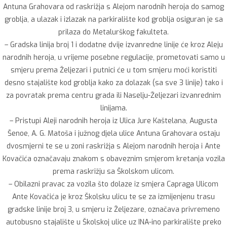
Antuna Grahovara od raskrižja s Alejom narodnih heroja do samog
groblja, a ulazak i izlazak na parkiralište kod groblja osiguran je sa
prilaza do Metalurškog fakulteta.
– Gradska linija broj 1 i dodatne dvije izvanredne linije će kroz Aleju
narodnih heroja, u vrijeme posebne regulacije, prometovati samo u
smjeru prema Željezari i putnici će u tom smjeru moći koristiti
desno stajalište kod groblja kako za dolazak (sa sve 3 linije) tako i
za povratak prema centru grada ili Naselju-Željezari izvanrednim
linijama.
– Pristupi Aleji narodnih heroja iz Ulica Jure Kaštelana, Augusta
Šenoe, A. G. Matoša i južnog djela ulice Antuna Grahovara ostaju
dvosmjerni te se u zoni raskrižja s Alejom narodnih heroja i Ante
Kovačića označavaju znakom s obaveznim smjerom kretanja vozila
prema raskrižju sa Školskom ulicom.
– Obilazni pravac za vozila što dolaze iz smjera Capraga Ulicom
Ante Kovačića je kroz Školsku ulicu te se za izmijenjenu trasu
gradske linije broj 3, u smjeru iz Željezare, označava privremeno
autobusno stajalište u Školskoj ulice uz INA-ino parkiralište preko